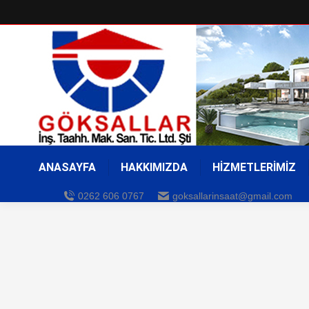
ANASAYFA
HAKKIMIZDA
HİZMETLERİMİZ
0262 606 0767
goksallarinsaat@gmail.com