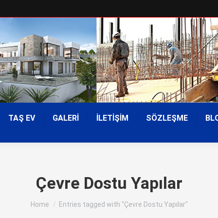
TAŞ EV
GALERİ
İLETİŞİM
SÖZLEŞME
BL
Çevre Dostu Yapılar
You are here:
Home
Entries tagged with "Çevre Dostu Yapılar"