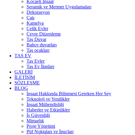
Kocaeli İnşaat
Seramik ve Mermer Uygulamaları
Dekorasyon
Çatı
Kamelya
Çelik Evler
Çevre Düzenleme
Taş Duvar
Bahçe duvarları
Taş ocakları
TAŞ EV
Taş Evler
Taş Ev İlanları
GALERİ
İLETİŞİM
SÖZLEŞME
BLOG
İnşaat Hakkında Bilinmesi Gereken Her Şey
Teknoloji ve Yenilikler
İnşaat Mühendisliği
Haberler ve Etkinlikler
İş Güvenliği
Mimarlık
Proje Yönetimi
Püf Noktaları ve İpuçları