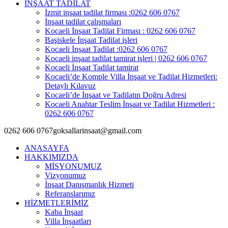
İNŞAAT TADİLAT
İzmit inşaat tadilat firması :0262 606 0767
İnşaat tadilat çalışmaları
Kocaeli İnşaat Tadilat Firması : 0262 606 0767
Başiskele İnşaat Tadilat işleri
Kocaeli İnşaat Tadilat :0262 606 0767
Kocaeli inşaat tadilat tamirat işleri | 0262 606 0767
Kocaeli İnşaat Tadilat tamirat
Kocaeli’de Komple Villa İnşaat ve Tadilat Hizmetleri:
Detaylı Kılavuz
Kocaeli’de İnşaat ve Tadilatın Doğru Adresi
Kocaeli Anahtar Teslim İnşaat ve Tadilat Hizmetleri :
0262 606 0767
0262 606 0767
goksallarinsaat@gmail.com
ANASAYFA
HAKKIMIZDA
MİSYONUMUZ
Vizyonumuz
İnşaat Danışmanlık Hizmeti
Referanslarımız
HİZMETLERİMİZ
Kaba İnşaat
Villa İnşaatları