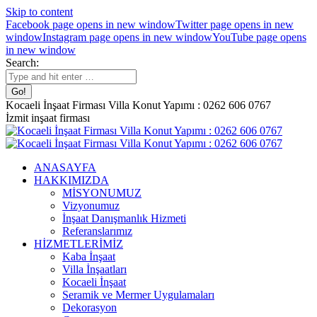
Skip to content
Facebook page opens in new window
Twitter page opens in new
window
Instagram page opens in new window
YouTube page opens
in new window
Search:
Kocaeli İnşaat Firması Villa Konut Yapımı : 0262 606 0767
İzmit inşaat firması
ANASAYFA
HAKKIMIZDA
MİSYONUMUZ
Vizyonumuz
İnşaat Danışmanlık Hizmeti
Referanslarımız
HİZMETLERİMİZ
Kaba İnşaat
Villa İnşaatları
Kocaeli İnşaat
Seramik ve Mermer Uygulamaları
Dekorasyon