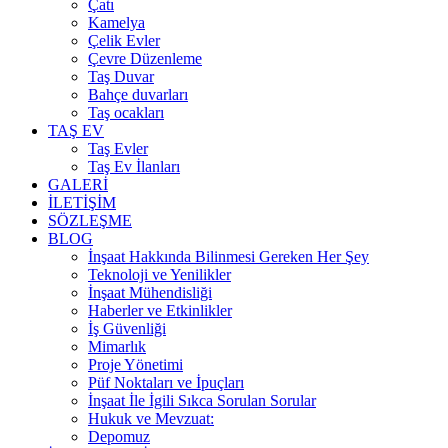
Çatı
Kamelya
Çelik Evler
Çevre Düzenleme
Taş Duvar
Bahçe duvarları
Taş ocakları
TAŞ EV
Taş Evler
Taş Ev İlanları
GALERİ
İLETİŞİM
SÖZLEŞME
BLOG
İnşaat Hakkında Bilinmesi Gereken Her Şey
Teknoloji ve Yenilikler
İnşaat Mühendisliği
Haberler ve Etkinlikler
İş Güvenliği
Mimarlık
Proje Yönetimi
Püf Noktaları ve İpuçları
İnşaat İle İgili Sıkca Sorulan Sorular
Hukuk ve Mevzuat:
Depomuz