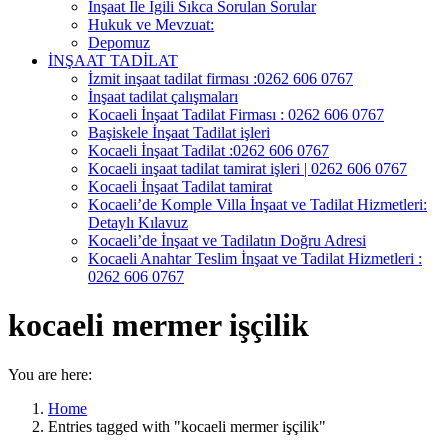
İnşaat İle İgili Sıkca Sorulan Sorular
Hukuk ve Mevzuat:
Depomuz
İNŞAAT TADİLAT
İzmit inşaat tadilat firması :0262 606 0767
İnşaat tadilat çalışmaları
Kocaeli İnşaat Tadilat Firması : 0262 606 0767
Başiskele İnşaat Tadilat işleri
Kocaeli İnşaat Tadilat :0262 606 0767
Kocaeli inşaat tadilat tamirat işleri | 0262 606 0767
Kocaeli İnşaat Tadilat tamirat
Kocaeli’de Komple Villa İnşaat ve Tadilat Hizmetleri:
Detaylı Kılavuz
Kocaeli’de İnşaat ve Tadilatın Doğru Adresi
Kocaeli Anahtar Teslim İnşaat ve Tadilat Hizmetleri :
0262 606 0767
kocaeli mermer işçilik
You are here:
Home
Entries tagged with "kocaeli mermer işçilik"