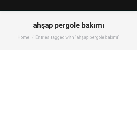
ahşap pergole bakımı
You are here:
Home
Entries tagged with "ahşap pergole bakımı"