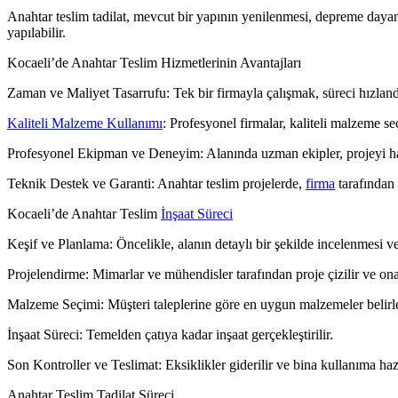
Anahtar teslim tadilat, mevcut bir yapının yenilenmesi, depreme dayanık
yapılabilir.
Kocaeli’de Anahtar Teslim Hizmetlerinin Avantajları
Zaman ve Maliyet Tasarrufu: Tek bir firmayla çalışmak, süreci hızlandı
Kaliteli Malzeme Kullanımı
: Profesyonel firmalar, kaliteli malzeme 
Profesyonel Ekipman ve Deneyim: Alanında uzman ekipler, projeyi h
Teknik Destek ve Garanti: Anahtar teslim projelerde,
firma
tarafından 
Kocaeli’de Anahtar Teslim
İnşaat Süreci
Keşif ve Planlama: Öncelikle, alanın detaylı bir şekilde incelenmesi ve
Projelendirme: Mimarlar ve mühendisler tarafından proje çizilir ve ona
Malzeme Seçimi: Müşteri taleplerine göre en uygun malzemeler belirle
İnşaat Süreci: Temelden çatıya kadar inşaat gerçekleştirilir.
Son Kontroller ve Teslimat: Eksiklikler giderilir ve bina kullanıma hazır
Anahtar Teslim Tadilat Süreci