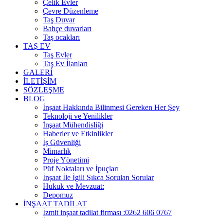
Çelik Evler
Çevre Düzenleme
Taş Duvar
Bahçe duvarları
Taş ocakları
TAŞ EV
Taş Evler
Taş Ev İlanları
GALERİ
İLETİŞİM
SÖZLEŞME
BLOG
İnşaat Hakkında Bilinmesi Gereken Her Şey
Teknoloji ve Yenilikler
İnşaat Mühendisliği
Haberler ve Etkinlikler
İş Güvenliği
Mimarlık
Proje Yönetimi
Püf Noktaları ve İpuçları
İnşaat İle İgili Sıkca Sorulan Sorular
Hukuk ve Mevzuat:
Depomuz
İNŞAAT TADİLAT
İzmit inşaat tadilat firması :0262 606 0767