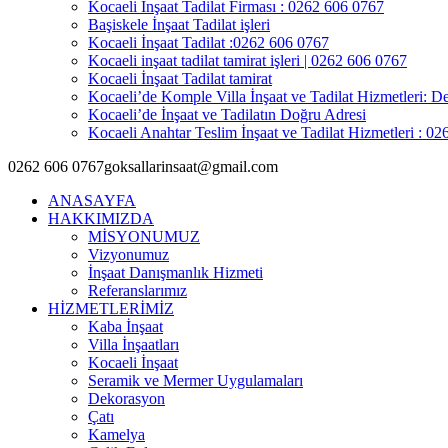
Kocaeli İnşaat Tadilat Firması : 0262 606 0767
Başiskele İnşaat Tadilat işleri
Kocaeli İnşaat Tadilat :0262 606 0767
Kocaeli inşaat tadilat tamirat işleri | 0262 606 0767
Kocaeli İnşaat Tadilat tamirat
Kocaeli’de Komple Villa İnşaat ve Tadilat Hizmetleri: De
Kocaeli’de İnşaat ve Tadilatın Doğru Adresi
Kocaeli Anahtar Teslim İnşaat ve Tadilat Hizmetleri : 0
0262 606 0767
goksallarinsaat@gmail.com
ANASAYFA
HAKKIMIZDA
MİSYONUMUZ
Vizyonumuz
İnşaat Danışmanlık Hizmeti
Referanslarımız
HİZMETLERİMİZ
Kaba İnşaat
Villa İnşaatları
Kocaeli İnşaat
Seramik ve Mermer Uygulamaları
Dekorasyon
Çatı
Kamelya