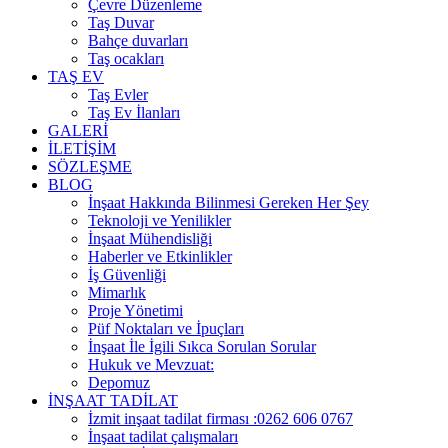
Çevre Düzenleme
Taş Duvar
Bahçe duvarları
Taş ocakları
TAŞ EV
Taş Evler
Taş Ev İlanları
GALERİ
İLETİŞİM
SÖZLEŞME
BLOG
İnşaat Hakkında Bilinmesi Gereken Her Şey
Teknoloji ve Yenilikler
İnşaat Mühendisliği
Haberler ve Etkinlikler
İş Güvenliği
Mimarlık
Proje Yönetimi
Püf Noktaları ve İpuçları
İnşaat İle İgili Sıkca Sorulan Sorular
Hukuk ve Mevzuat:
Depomuz
İNŞAAT TADİLAT
İzmit inşaat tadilat firması :0262 606 0767
İnşaat tadilat çalışmaları