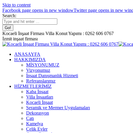
Skip to content
Facebook page opens in new window
Twitter page opens in new wi
Search:
Kocaeli İnşaat Firması Villa Konut Yapımı : 0262 606 0767
İzmit inşaat firması
ANASAYFA
HAKKIMIZDA
MİSYONUMUZ
Vizyonumuz
İnşaat Danışmanlık Hizmeti
Referanslarımız
HİZMETLERİMİZ
Kaba İnşaat
Villa İnşaatları
Kocaeli İnşaat
Seramik ve Mermer Uygulamaları
Dekorasyon
Çatı
Kamelya
Çelik Evler