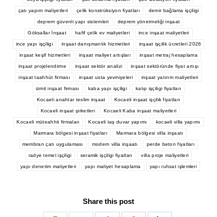
çatı yapım maliyetleri
çelik konstrüksiyon fiyatları
demir bağlama işçiligi
deprem güvenli yapı sistemleri
deprem yönetmeliği inşaat
Göksallar İnşaat
hafif çelik ev maliyetleri
ince inşaat maliyetleri
ince yapı işçiligi
inşaat danışmanlık hizmetleri
inşaat işçilik ücretleri 2026
inşaat keşif hizmetleri
inşaat maliyet artışları
inşaat metraj hesaplama
inşaat projelendirme
inşaat sektör analizi
inşaat sektöründe fiyat artışı
inşaat taahhüt firması
inşaat usta yevmiyeleri
inşaat yatırım maliyetleri
izmit inşaat firması
kaba yapı işçiligi
kalıp işçiligi fiyatları
Kocaeli anahtar teslim inşaat
Kocaeli inşaat işçilik fiyatları
Kocaeli inşaat şirketleri
Kocaeli Kaba inşaat maliyetleri
Kocaeli müteahhit firmaları
Kocaeli taş duvar yapımı
kocaeli villa yapımı
Marmara bölgesi inşaat fiyatları
Marmara bölgesi villa inşaatı
membran çatı uygulaması
modern villa inşaatı
perde beton fiyatları
radye temel işçiligi
seramik işçiligi fiyatları
villa proje maliyetleri
yapı denetim maliyetleri
yapı maliyet hesaplama
yapı ruhsat işlemleri
Share this post