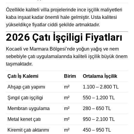
Özellikle kaliteli villa projelerinde ince işçilik maliyetleri
kaba inşaat kadar önemli hale gelmiştir. Usta kalitesi
yükseldikçe fiyatlar ciddi şekilde artmaktadır.
2026 Çatı İşçiligi Fiyatları
Kocaeli ve Marmara Bölgesi’nde yoğun yağış ve nem
sebebiyle çatı uygulamalarında kaliteli işçilik büyük önem
taşımaktadır.
Çatı İş Kalemi
Birim
Ortalama İşçilik
Ahşap çatı yapımı
m²
1.100 – 2.800 TL
Şıngıl çatı işçiligi
m²
550 – 1.200 TL
Membran uygulama
m²
280 – 650 TL
Metal kenet çatı
m²
950 – 2.100 TL
Kiremit çatı aktarımı
m²
450 – 950 TL