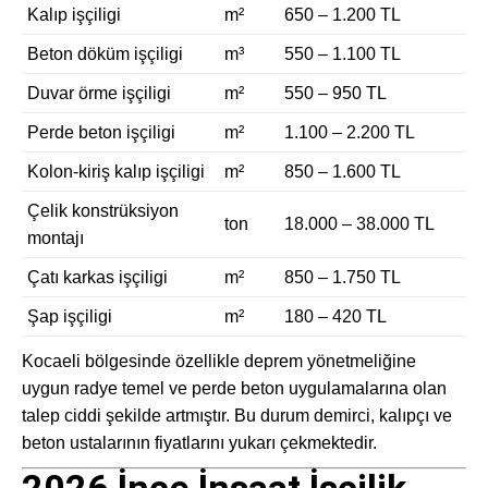
Kalıp işçiligi
m²
650 – 1.200 TL
Beton döküm işçiligi
m³
550 – 1.100 TL
Duvar örme işçiligi
m²
550 – 950 TL
Perde beton işçiligi
m²
1.100 – 2.200 TL
Kolon-kiriş kalıp işçiligi
m²
850 – 1.600 TL
Çelik konstrüksiyon
ton
18.000 – 38.000 TL
montajı
Çatı karkas işçiligi
m²
850 – 1.750 TL
Şap işçiligi
m²
180 – 420 TL
Kocaeli bölgesinde özellikle deprem yönetmeliğine
uygun radye temel ve perde beton uygulamalarına olan
talep ciddi şekilde artmıştır. Bu durum demirci, kalıpçı ve
beton ustalarının fiyatlarını yukarı çekmektedir.