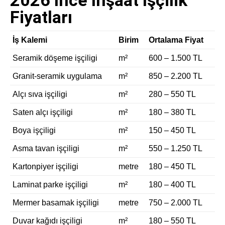
2026 İnce İnşaat İşçilik
Fiyatları
İş Kalemi
Birim
Ortalama Fiyat
Seramik döşeme işçiligi
m²
600 – 1.500 TL
Granit-seramik uygulama
m²
850 – 2.200 TL
Alçı sıva işçiligi
m²
280 – 550 TL
Saten alçı işçiligi
m²
180 – 380 TL
Boya işçiligi
m²
150 – 450 TL
Asma tavan işçiligi
m²
550 – 1.250 TL
Kartonpiyer işçiligi
metre
180 – 450 TL
Laminat parke işçiligi
m²
180 – 400 TL
Mermer basamak işçiligi
metre
750 – 2.000 TL
Duvar kağıdı işçiligi
m²
180 – 550 TL