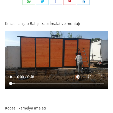
Share
Share
Share
Share
Share
on
on
on
on
on
WhatsApp
Twitter
Facebook
Pinterest
LinkedIn
Kocaeli ahşap Bahçe kapı İmalat ve montajı
Kocaeli kamelya imalatı