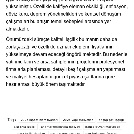
yükselmiştir. Özellikle kalifiye eleman eksikliği, enflasyon,
döviz kuru, deprem yönetmelikleri ve kentsel dönüşüm
çalışmaları bu artışın temel sebepleri arasında yer
almaktadır.
Önümüzdeki süreçte kaliteli işçilik bulmanın daha da
zorlaşacağı ve özellikle uzman ekiplerin fiyatlarının
yükselmeye devam edeceği öngörülmektedir. Bu nedenle
yatırımcıların ve arsa sahiplerinin projelerini profesyonel
firmalarla planlaması, detaylı keşif çalışmaları yaptırması
ve maliyet hesaplarını güncel piyasa şartlarına göre
hazırlaması büyük önem taşımaktadır.
Tags:
2026 inşaat birim fiyatları
2026 yapı maliyetleri
ahşap çatı işçiligi
alçı sıva işçiligi
anahtar teslim villa maliyeti
bahçe duvarı maliyetleri
boya işçiligi fiyatları
çatı aktarma fiyatları
çatı izolasyon fiyatları