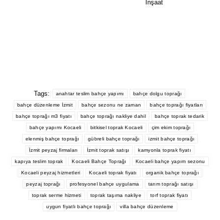
İnşaat
Tags:
anahtar teslim bahçe yapımı
bahçe dolgu toprağı
bahçe düzenleme İzmit
bahçe sezonu ne zaman
bahçe toprağı fiyatları
bahçe toprağı m3 fiyatı
bahçe toprağı nakliye dahil
bahçe toprak tedarik
bahçe yapımı Kocaeli
bitkisel toprak Kocaeli
çim ekim toprağı
elenmiş bahçe toprağı
gübreli bahçe toprağı
izmit bahçe toprağı
İzmit peyzaj firmaları
İzmit toprak satışı
kamyonla toprak fiyatı
kapıya teslim toprak
Kocaeli Bahçe Toprağı
Kocaeli bahçe yapım sezonu
Kocaeli peyzaj hizmetleri
Kocaeli toprak fiyatı
organik bahçe toprağı
peyzaj toprağı
profesyonel bahçe uygulama
tarım toprağı satışı
toprak serme hizmeti
toprak taşıma nakliye
torf toprak fiyatı
uygun fiyatlı bahçe toprağı
villa bahçe düzenleme