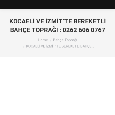
KOCAELİ VE İZMİT’TE BEREKETLİ
BAHÇE TOPRAĞI : 0262 606 0767
You are here:
Home
Bahçe Toprağı
KOCAELİ VE İZMİT’TE BEREKETLİ BAHÇE…