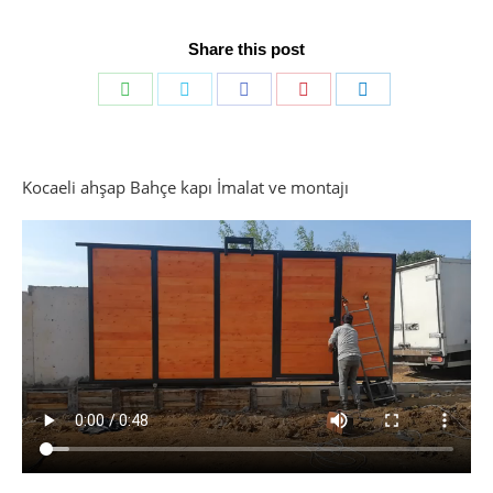
Share this post
Share
Share
Share
Share
Share
on
on
on
on
on
WhatsApp
Twitter
Facebook
Pinterest
LinkedIn
Kocaeli ahşap Bahçe kapı İmalat ve montajı