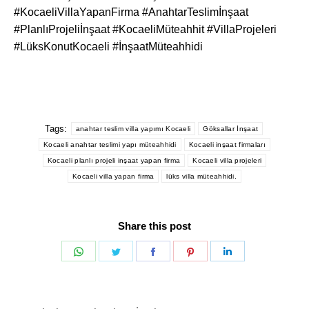
#KocaeliVillaYapanFirma #AnahtarTeslimİnşaat
#PlanlıProjeliİnşaat #KocaeliMüteahhit #VillaProjeleri
#LüksKonutKocaeli #İnşaatMüteahhidi
Tags:
anahtar teslim villa yapımı Kocaeli
Göksallar İnşaat
Kocaeli anahtar teslimi yapı müteahhidi
Kocaeli inşaat firmaları
Kocaeli planlı projeli inşaat yapan firma
Kocaeli villa projeleri
Kocaeli villa yapan firma
lüks villa müteahhidi.
Share this post
Share
Share
Share
Share
Share
on
on
on
on
on
WhatsApp
Twitter
Facebook
Pinterest
LinkedIn