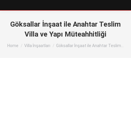
Göksallar İnşaat ile Anahtar Teslim
Villa ve Yapı Müteahhitliği
You are here:
Home
Villa İnşaatları
Göksallar İnşaat ile Anahtar Teslim…