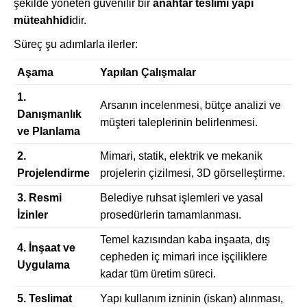
şekilde yöneten güvenilir bir
anahtar teslimi yapı
müteahhidi
dir.
Süreç şu adımlarla ilerler:
Aşama
Yapılan Çalışmalar
1.
Arsanın incelenmesi, bütçe analizi ve
Danışmanlık
müşteri taleplerinin belirlenmesi.
ve Planlama
2.
Mimari, statik, elektrik ve mekanik
Projelendirme
projelerin çizilmesi, 3D görselleştirme.
3. Resmi
Belediye ruhsat işlemleri ve yasal
İzinler
prosedürlerin tamamlanması.
Temel kazısından kaba inşaata, dış
4. İnşaat ve
cepheden iç mimari ince işçiliklere
Uygulama
kadar tüm üretim süreci.
5. Teslimat
Yapı kullanım izninin (iskan) alınması,