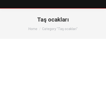
Taş ocakları
You are here:
Home
Category "Taş ocakları"