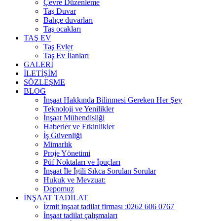
Çevre Düzenleme
Taş Duvar
Bahçe duvarları
Taş ocakları
TAŞ EV
Taş Evler
Taş Ev İlanları
GALERİ
İLETİŞİM
SÖZLEŞME
BLOG
İnşaat Hakkında Bilinmesi Gereken Her Şey
Teknoloji ve Yenilikler
İnşaat Mühendisliği
Haberler ve Etkinlikler
İş Güvenliği
Mimarlık
Proje Yönetimi
Püf Noktaları ve İpuçları
İnşaat İle İgili Sıkca Sorulan Sorular
Hukuk ve Mevzuat:
Depomuz
İNŞAAT TADİLAT
İzmit inşaat tadilat firması :0262 606 0767
İnşaat tadilat çalışmaları