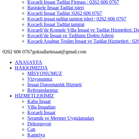
Kocaeli İnşaat Tadilat Firması : 0262 606 0767
Başiskele İnşaat Tadilat işleri
Kocaeli İnşaat Tadilat :0262 606 0767
Kocaeli inşaat tadilat tamirat işleri | 0262 606 0767
Kocaeli İnşaat Tadilat tamirat
Kocaeli’de Komple Villa İnşaat ve Tadilat Hizmetleri: De
Kocaeli’de İnşaat ve Tadilatın Doğru Adresi
Kocaeli Anahtar Teslim İnşaat ve Tadilat Hizmetleri : 0
0262 606 0767
goksallarinsaat@gmail.com
ANASAYFA
HAKKIMIZDA
MİSYONUMUZ
Vizyonumuz
İnşaat Danışmanlık Hizmeti
Referanslarımız
HİZMETLERİMİZ
Kaba İnşaat
Villa İnşaatları
Kocaeli İnşaat
Seramik ve Mermer Uygulamaları
Dekorasyon
Çatı
Kamelya