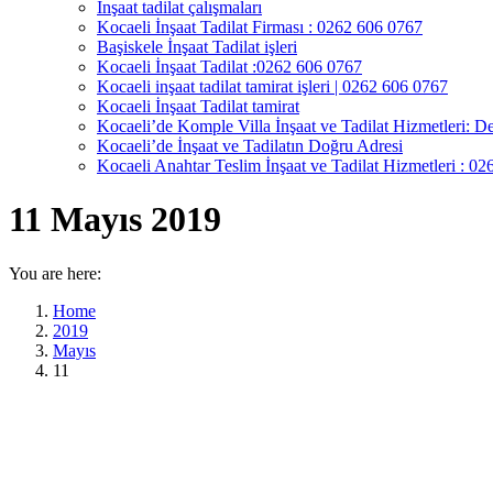
İnşaat tadilat çalışmaları
Kocaeli İnşaat Tadilat Firması : 0262 606 0767
Başiskele İnşaat Tadilat işleri
Kocaeli İnşaat Tadilat :0262 606 0767
Kocaeli inşaat tadilat tamirat işleri | 0262 606 0767
Kocaeli İnşaat Tadilat tamirat
Kocaeli’de Komple Villa İnşaat ve Tadilat Hizmetleri: De
Kocaeli’de İnşaat ve Tadilatın Doğru Adresi
Kocaeli Anahtar Teslim İnşaat ve Tadilat Hizmetleri : 0
11 Mayıs 2019
You are here:
Home
2019
Mayıs
11