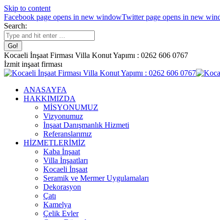
Skip to content
Facebook page opens in new window
Twitter page opens in new wi
Search:
Kocaeli İnşaat Firması Villa Konut Yapımı : 0262 606 0767
İzmit inşaat firması
ANASAYFA
HAKKIMIZDA
MİSYONUMUZ
Vizyonumuz
İnşaat Danışmanlık Hizmeti
Referanslarımız
HİZMETLERİMİZ
Kaba İnşaat
Villa İnşaatları
Kocaeli İnşaat
Seramik ve Mermer Uygulamaları
Dekorasyon
Çatı
Kamelya
Çelik Evler