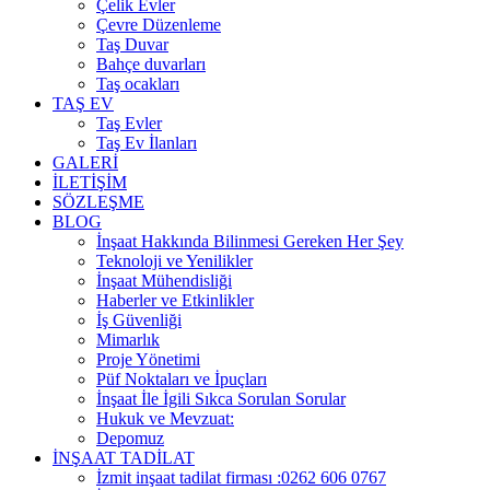
Çelik Evler
Çevre Düzenleme
Taş Duvar
Bahçe duvarları
Taş ocakları
TAŞ EV
Taş Evler
Taş Ev İlanları
GALERİ
İLETİŞİM
SÖZLEŞME
BLOG
İnşaat Hakkında Bilinmesi Gereken Her Şey
Teknoloji ve Yenilikler
İnşaat Mühendisliği
Haberler ve Etkinlikler
İş Güvenliği
Mimarlık
Proje Yönetimi
Püf Noktaları ve İpuçları
İnşaat İle İgili Sıkca Sorulan Sorular
Hukuk ve Mevzuat:
Depomuz
İNŞAAT TADİLAT
İzmit inşaat tadilat firması :0262 606 0767