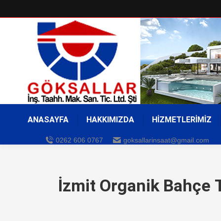
ANASAYFA
HAKKIMIZDA
HİZMETLERİMİZ
0262 606 0767
goksallarinsaat@gmail.com
İzmit Organik Bahçe T