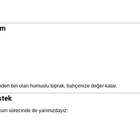
im
inden biri olan humuslu toprak, bahçenize değer katar.
stek
lum sürecinde de yanınızdayız: