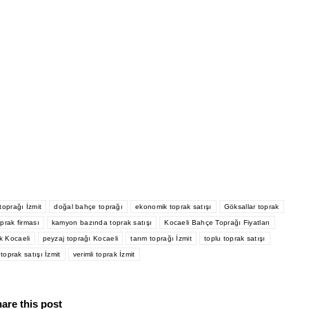
toprağı İzmit
doğal bahçe toprağı
ekonomik toprak satışı
Göksallar toprak
oprak firması
kamyon bazında toprak satışı
Kocaeli Bahçe Toprağı Fiyatları
k Kocaeli
peyzaj toprağı Kocaeli
tarım toprağı İzmit
toplu toprak satışı
toprak satışı İzmit
verimli toprak İzmit
are this post