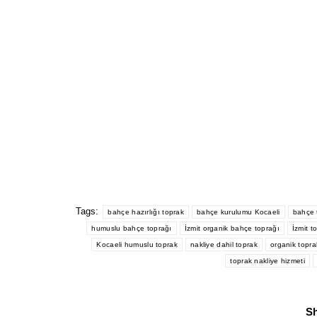
Tags:
bahçe hazırlığı toprak
bahçe kurulumu Kocaeli
bahçe 
humuslu bahçe toprağı
İzmit organik bahçe toprağı
İzmit t
Kocaeli humuslu toprak
nakliye dahil toprak
organik topra
toprak nakliye hizmeti
Sh