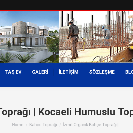
TAŞ EV
GALERİ
İLETİŞİM
SÖZLEŞME
BL
oprağı | Kocaeli Humuslu Top
You are here:
Home
Bahçe Toprağı
İzmit Organik Bahçe Toprağı |…