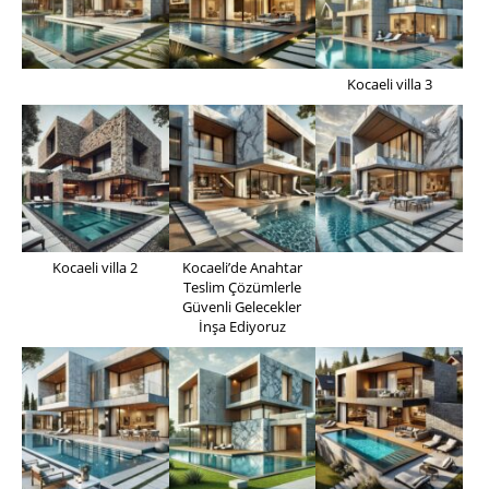
Kocaeli villa 3
Kocaeli villa 2
Kocaeli’de Anahtar
Teslim Çözümlerle
Güvenli Gelecekler
İnşa Ediyoruz