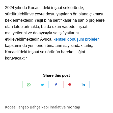
2024 yılında Kocaeli’deki inşaat sektöründe,
sürdürülebilir ve çevre dostu yapıların ön plana çıkması
beklenmektedir. Yeşil bina sertifikalarına sahip projelere
olan talep artmakta, bu da uzun vadede inşaat
maliyetlerini ve dolayısıyla satış fiyatlarını
etkileyebilmektedir. Ayrıca,
kentsel dönüşüm projeleri
kapsamında yenilenen binaların sayısındaki artış,
Kocaeli’deki inşaat sektörünün hareketliliğini
koruyacaktır.
Share this post
Share
Share
Share
Share
Share
on
on
on
on
on
WhatsApp
Twitter
Facebook
Pinterest
LinkedIn
Kocaeli ahşap Bahçe kapı İmalat ve montajı