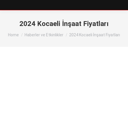
2024 Kocaeli İnşaat Fiyatları
You are here:
Home
Haberler ve Etkinlikler
2024 Kocaeli İnşaat Fiyatları