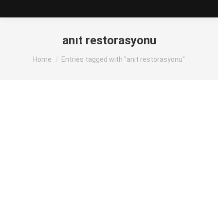
anıt restorasyonu
You are here:
Home
Entries tagged with "anıt restorasyonu"