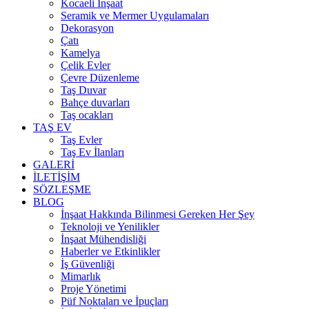
Kocaeli İnşaat
Seramik ve Mermer Uygulamaları
Dekorasyon
Çatı
Kamelya
Çelik Evler
Çevre Düzenleme
Taş Duvar
Bahçe duvarları
Taş ocakları
TAŞ EV
Taş Evler
Taş Ev İlanları
GALERİ
İLETİŞİM
SÖZLEŞME
BLOG
İnşaat Hakkında Bilinmesi Gereken Her Şey
Teknoloji ve Yenilikler
İnşaat Mühendisliği
Haberler ve Etkinlikler
İş Güvenliği
Mimarlık
Proje Yönetimi
Püf Noktaları ve İpuçları