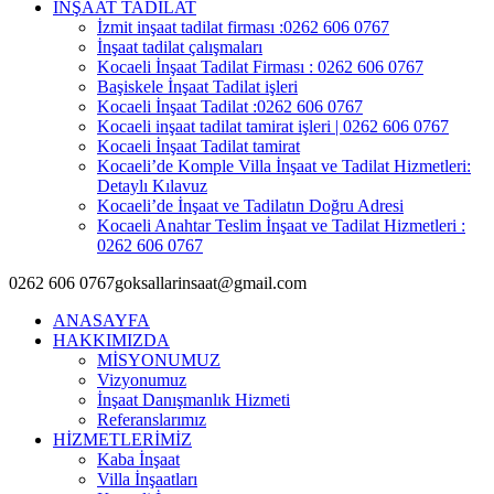
İNŞAAT TADİLAT
İzmit inşaat tadilat firması :0262 606 0767
İnşaat tadilat çalışmaları
Kocaeli İnşaat Tadilat Firması : 0262 606 0767
Başiskele İnşaat Tadilat işleri
Kocaeli İnşaat Tadilat :0262 606 0767
Kocaeli inşaat tadilat tamirat işleri | 0262 606 0767
Kocaeli İnşaat Tadilat tamirat
Kocaeli’de Komple Villa İnşaat ve Tadilat Hizmetleri:
Detaylı Kılavuz
Kocaeli’de İnşaat ve Tadilatın Doğru Adresi
Kocaeli Anahtar Teslim İnşaat ve Tadilat Hizmetleri :
0262 606 0767
0262 606 0767
goksallarinsaat@gmail.com
ANASAYFA
HAKKIMIZDA
MİSYONUMUZ
Vizyonumuz
İnşaat Danışmanlık Hizmeti
Referanslarımız
HİZMETLERİMİZ
Kaba İnşaat
Villa İnşaatları