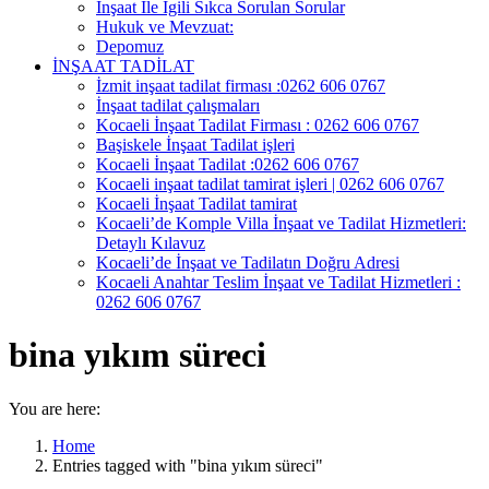
İnşaat İle İgili Sıkca Sorulan Sorular
Hukuk ve Mevzuat:
Depomuz
İNŞAAT TADİLAT
İzmit inşaat tadilat firması :0262 606 0767
İnşaat tadilat çalışmaları
Kocaeli İnşaat Tadilat Firması : 0262 606 0767
Başiskele İnşaat Tadilat işleri
Kocaeli İnşaat Tadilat :0262 606 0767
Kocaeli inşaat tadilat tamirat işleri | 0262 606 0767
Kocaeli İnşaat Tadilat tamirat
Kocaeli’de Komple Villa İnşaat ve Tadilat Hizmetleri:
Detaylı Kılavuz
Kocaeli’de İnşaat ve Tadilatın Doğru Adresi
Kocaeli Anahtar Teslim İnşaat ve Tadilat Hizmetleri :
0262 606 0767
bina yıkım süreci
You are here:
Home
Entries tagged with "bina yıkım süreci"