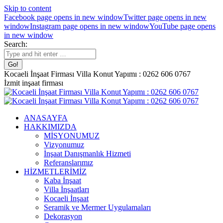
Skip to content
Facebook page opens in new window
Twitter page opens in new
window
Instagram page opens in new window
YouTube page opens
in new window
Search:
Kocaeli İnşaat Firması Villa Konut Yapımı : 0262 606 0767
İzmit inşaat firması
ANASAYFA
HAKKIMIZDA
MİSYONUMUZ
Vizyonumuz
İnşaat Danışmanlık Hizmeti
Referanslarımız
HİZMETLERİMİZ
Kaba İnşaat
Villa İnşaatları
Kocaeli İnşaat
Seramik ve Mermer Uygulamaları
Dekorasyon