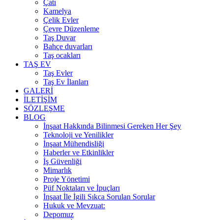
Çatı
Kamelya
Çelik Evler
Çevre Düzenleme
Taş Duvar
Bahçe duvarları
Taş ocakları
TAŞ EV
Taş Evler
Taş Ev İlanları
GALERİ
İLETİŞİM
SÖZLEŞME
BLOG
İnşaat Hakkında Bilinmesi Gereken Her Şey
Teknoloji ve Yenilikler
İnşaat Mühendisliği
Haberler ve Etkinlikler
İş Güvenliği
Mimarlık
Proje Yönetimi
Püf Noktaları ve İpuçları
İnşaat İle İgili Sıkca Sorulan Sorular
Hukuk ve Mevzuat:
Depomuz