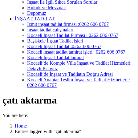
İnşaat İle İgili Sıkca Sorulan Sorular
Hukuk ve Mevzuat:
Depomuz
İNŞAAT TADİLAT
İzmit inşaat tadilat firması :0262 606 0767
İnşaat tadilat çalışmaları
Kocaeli İnşaat Tadilat Firması : 0262 606 0767
Başiskele İnşaat Tadilat işleri
Kocaeli İnşaat Tadilat :0262 606 0767
Kocaeli inşaat tadilat tamirat işleri | 0262 606 0767
Kocaeli İnşaat Tadilat tamirat
Kocaeli’de Komple Villa İnşaat ve Tadilat Hizmetleri:
Detaylı Kılavuz
Kocaeli’de İnşaat ve Tadilatın Doğru Adresi
Kocaeli Anahtar Teslim İnşaat ve Tadilat Hizmetleri :
0262 606 0767
çatı aktarma
You are here:
Home
Entries tagged with "çatı aktarma"