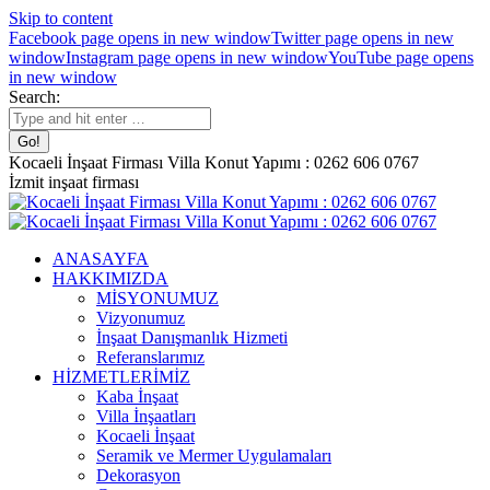
Skip to content
Facebook page opens in new window
Twitter page opens in new
window
Instagram page opens in new window
YouTube page opens
in new window
Search:
Kocaeli İnşaat Firması Villa Konut Yapımı : 0262 606 0767
İzmit inşaat firması
ANASAYFA
HAKKIMIZDA
MİSYONUMUZ
Vizyonumuz
İnşaat Danışmanlık Hizmeti
Referanslarımız
HİZMETLERİMİZ
Kaba İnşaat
Villa İnşaatları
Kocaeli İnşaat
Seramik ve Mermer Uygulamaları
Dekorasyon