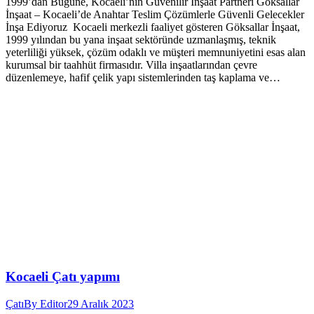
1999’dan Bugüne, Kocaeli’nin Güvenilir İnşaat Partneri Göksallar
İnşaat – Kocaeli’de Anahtar Teslim Çözümlerle Güvenli Gelecekler
İnşa Ediyoruz Kocaeli merkezli faaliyet gösteren Göksallar İnşaat,
1999 yılından bu yana inşaat sektöründe uzmanlaşmış, teknik
yeterliliği yüksek, çözüm odaklı ve müşteri memnuniyetini esas alan
kurumsal bir taahhüt firmasıdır. Villa inşaatlarından çevre
düzenlemeye, hafif çelik yapı sistemlerinden taş kaplama ve…
Kocaeli Çatı yapımı
Çatı
By
Editor
29 Aralık 2023