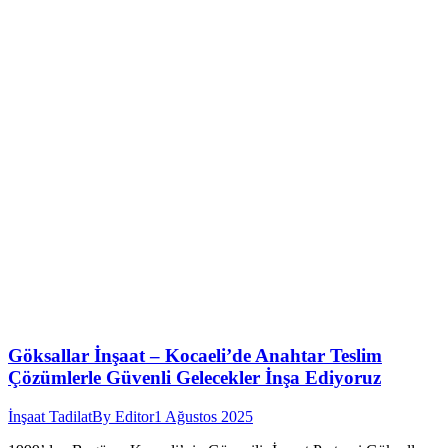
Göksallar İnşaat – Kocaeli’de Anahtar Teslim
Çözümlerle Güvenli Gelecekler İnşa Ediyoruz
İnşaat Tadilat
By
Editor
1 Ağustos 2025