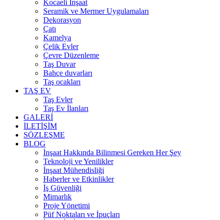
Kocaeli İnşaat
Seramik ve Mermer Uygulamaları
Dekorasyon
Çatı
Kamelya
Çelik Evler
Çevre Düzenleme
Taş Duvar
Bahçe duvarları
Taş ocakları
TAŞ EV
Taş Evler
Taş Ev İlanları
GALERİ
İLETİŞİM
SÖZLEŞME
BLOG
İnşaat Hakkında Bilinmesi Gereken Her Şey
Teknoloji ve Yenilikler
İnşaat Mühendisliği
Haberler ve Etkinlikler
İş Güvenliği
Mimarlık
Proje Yönetimi
Püf Noktaları ve İpuçları