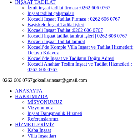
İNŞAAT TADİLAT
İzmit inşaat tadilat firması :0262 606 0767
İnşaat tadilat çalışmaları
Kocaeli İnşaat Tadilat Firması : 0262 606 0767
Başiskele İnşaat Tadilat işleri
Kocaeli İnşaat Tadilat :0262 606 0767
Kocaeli inşaat tadilat tamirat işleri | 0262 606 0767
Kocaeli İnşaat Tadilat tamirat
Kocaeli’de Komple Villa İnşaat ve Tadilat Hizmetleri:
Detaylı Kılavuz
Kocaeli’de İnşaat ve Tadilatın Doğru Adresi
Kocaeli Anahtar Teslim İnşaat ve Tadilat Hizmetleri :
0262 606 0767
0262 606 0767
goksallarinsaat@gmail.com
ANASAYFA
HAKKIMIZDA
MİSYONUMUZ
Vizyonumuz
İnşaat Danışmanlık Hizmeti
Referanslarımız
HİZMETLERİMİZ
Kaba İnşaat
Villa İnşaatları