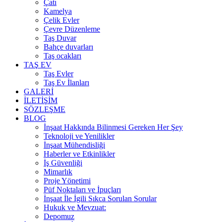
Çatı
Kamelya
Çelik Evler
Çevre Düzenleme
Taş Duvar
Bahçe duvarları
Taş ocakları
TAŞ EV
Taş Evler
Taş Ev İlanları
GALERİ
İLETİŞİM
SÖZLEŞME
BLOG
İnşaat Hakkında Bilinmesi Gereken Her Şey
Teknoloji ve Yenilikler
İnşaat Mühendisliği
Haberler ve Etkinlikler
İş Güvenliği
Mimarlık
Proje Yönetimi
Püf Noktaları ve İpuçları
İnşaat İle İgili Sıkca Sorulan Sorular
Hukuk ve Mevzuat:
Depomuz