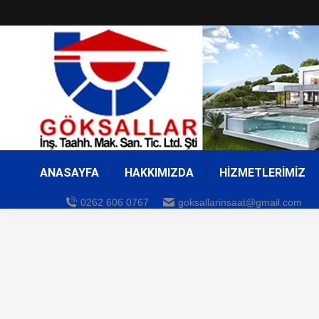
ANASAYFA
HAKKIMIZDA
HİZMETLERİMİZ
0262 606 0767
goksallarinsaat@gmail.com