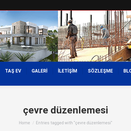
TAŞ EV
GALERİ
İLETİŞİM
SÖZLEŞME
BL
çevre düzenlemesi
You are here:
Home
Entries tagged with "çevre düzenlemesi"