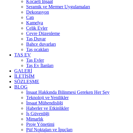
Kocaeli İnşaat
Seramik ve Mermer Uygulamaları
Dekorasyon
Çatı
Kamelya
Çelik Evler
Çevre Düzenleme
Taş Duvar
Bahçe duvarları
Taş ocakları
TAŞ EV
Taş Evler
Taş Ev İlanları
GALERİ
İLETİŞİM
SÖZLEŞME
BLOG
İnşaat Hakkında Bilinmesi Gereken Her Şey
Teknoloji ve Yenilikler
İnşaat Mühendisliği
Haberler ve Etkinlikler
İş Güvenliği
Mimarlık
Proje Yönetimi
Püf Noktaları ve İpuçları