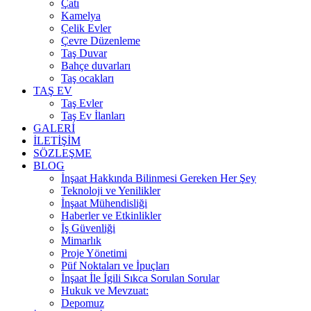
Çatı
Kamelya
Çelik Evler
Çevre Düzenleme
Taş Duvar
Bahçe duvarları
Taş ocakları
TAŞ EV
Taş Evler
Taş Ev İlanları
GALERİ
İLETİŞİM
SÖZLEŞME
BLOG
İnşaat Hakkında Bilinmesi Gereken Her Şey
Teknoloji ve Yenilikler
İnşaat Mühendisliği
Haberler ve Etkinlikler
İş Güvenliği
Mimarlık
Proje Yönetimi
Püf Noktaları ve İpuçları
İnşaat İle İgili Sıkca Sorulan Sorular
Hukuk ve Mevzuat:
Depomuz