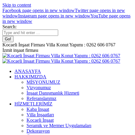
Skip to content
Facebook page opens in new window
Twitter page opens in new
window
Instagram page opens in new window
YouTube page opens
in new window
Search:
Kocaeli İnşaat Firması Villa Konut Yapımı : 0262 606 0767
İzmit inşaat firması
ANASAYFA
HAKKIMIZDA
MİSYONUMUZ
Vizyonumuz
İnşaat Danışmanlık Hizmeti
Referanslarımız
HİZMETLERİMİZ
Kaba İnşaat
Villa İnşaatları
Kocaeli İnşaat
Seramik ve Mermer Uygulamaları
Dekorasyon