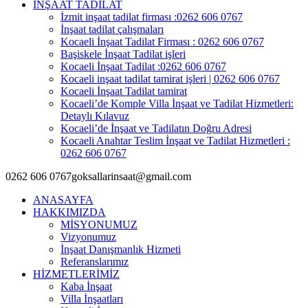
İNŞAAT TADİLAT
İzmit inşaat tadilat firması :0262 606 0767
İnşaat tadilat çalışmaları
Kocaeli İnşaat Tadilat Firması : 0262 606 0767
Başiskele İnşaat Tadilat işleri
Kocaeli İnşaat Tadilat :0262 606 0767
Kocaeli inşaat tadilat tamirat işleri | 0262 606 0767
Kocaeli İnşaat Tadilat tamirat
Kocaeli’de Komple Villa İnşaat ve Tadilat Hizmetleri:
Detaylı Kılavuz
Kocaeli’de İnşaat ve Tadilatın Doğru Adresi
Kocaeli Anahtar Teslim İnşaat ve Tadilat Hizmetleri :
0262 606 0767
0262 606 0767
goksallarinsaat@gmail.com
ANASAYFA
HAKKIMIZDA
MİSYONUMUZ
Vizyonumuz
İnşaat Danışmanlık Hizmeti
Referanslarımız
HİZMETLERİMİZ
Kaba İnşaat
Villa İnşaatları