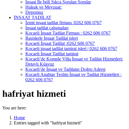
İnşaat İle İgili Sıkca Sorulan Sorular
Hukuk ve Mevzuat:
Depomuz
İNŞAAT TADİLAT
İzmit inşaat tadilat firması :0262 606 0767
İnşaat tadilat çalışmaları
Kocaeli İnşaat Tadilat Firması : 0262 606 0767
Başiskele İnşaat Tadilat işleri
Kocaeli İnşaat Tadilat :0262 606 0767
Kocaeli inşaat tadilat tamirat işleri | 0262 606 0767
Kocaeli İnşaat Tadilat tamirat
Kocaeli’de Komple Villa İnşaat ve Tadilat Hizmetleri:
Detaylı Kılavuz
Kocaeli’de İnşaat ve Tadilatın Doğru Adresi
Kocaeli Anahtar Teslim İnşaat ve Tadilat Hizmetleri :
0262 606 0767
hafriyat hizmeti
You are here:
Home
Entries tagged with "hafriyat hizmeti"