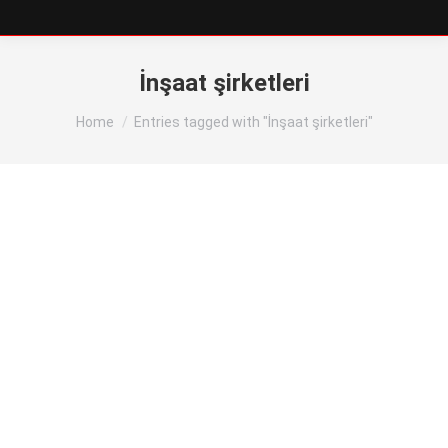
İnşaat şirketleri
You are here:
Home
Entries tagged with "İnşaat şirketleri"