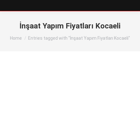
İnşaat Yapım Fiyatları Kocaeli
You are here:
Home
Entries tagged with "İnşaat Yapım Fiyatları Kocaeli"