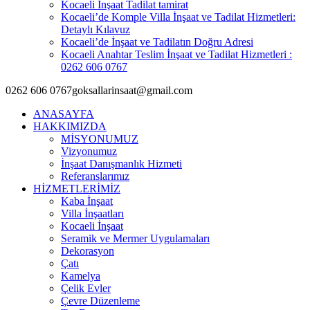
Kocaeli İnşaat Tadilat tamirat
Kocaeli’de Komple Villa İnşaat ve Tadilat Hizmetleri:
Detaylı Kılavuz
Kocaeli’de İnşaat ve Tadilatın Doğru Adresi
Kocaeli Anahtar Teslim İnşaat ve Tadilat Hizmetleri :
0262 606 0767
0262 606 0767
goksallarinsaat@gmail.com
ANASAYFA
HAKKIMIZDA
MİSYONUMUZ
Vizyonumuz
İnşaat Danışmanlık Hizmeti
Referanslarımız
HİZMETLERİMİZ
Kaba İnşaat
Villa İnşaatları
Kocaeli İnşaat
Seramik ve Mermer Uygulamaları
Dekorasyon
Çatı
Kamelya
Çelik Evler
Çevre Düzenleme