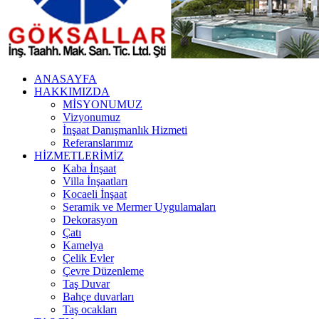
ANASAYFA
HAKKIMIZDA
MİSYONUMUZ
Vizyonumuz
İnşaat Danışmanlık Hizmeti
Referanslarımız
HİZMETLERİMİZ
Kaba İnşaat
Villa İnşaatları
Kocaeli İnşaat
Seramik ve Mermer Uygulamaları
Dekorasyon
Çatı
Kamelya
Çelik Evler
Çevre Düzenleme
Taş Duvar
Bahçe duvarları
Taş ocakları