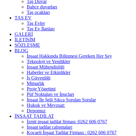
Taş Duvar
Bahçe duvarları
Taş ocakları
TAŞ EV
Taş Evler
Taş Ev İlanları
GALERİ
İLETİŞİM
SÖZLEŞME
BLOG
İnşaat Hakkında Bilinmesi Gereken Her Şey
Teknoloji ve Yenilikler
İnşaat Mühendisliği
Haberler ve Etkinlikler
İş Güvenliği
Mimarlık
Proje Yönetimi
Püf Noktaları ve İpuçları
İnşaat İle İgili Sıkca Sorulan Sorular
Hukuk ve Mevzuat:
Depomuz
İNŞAAT TADİLAT
İzmit inşaat tadilat firması :0262 606 0767
İnşaat tadilat çalışmaları
Kocaeli İnşaat Tadilat Firması : 0262 606 0767