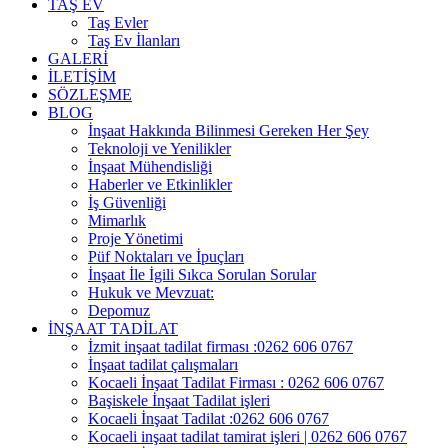
TAŞ EV
Taş Evler
Taş Ev İlanları
GALERİ
İLETİŞİM
SÖZLEŞME
BLOG
İnşaat Hakkında Bilinmesi Gereken Her Şey
Teknoloji ve Yenilikler
İnşaat Mühendisliği
Haberler ve Etkinlikler
İş Güvenliği
Mimarlık
Proje Yönetimi
Püf Noktaları ve İpuçları
İnşaat İle İgili Sıkca Sorulan Sorular
Hukuk ve Mevzuat:
Depomuz
İNŞAAT TADİLAT
İzmit inşaat tadilat firması :0262 606 0767
İnşaat tadilat çalışmaları
Kocaeli İnşaat Tadilat Firması : 0262 606 0767
Başiskele İnşaat Tadilat işleri
Kocaeli İnşaat Tadilat :0262 606 0767
Kocaeli inşaat tadilat tamirat işleri | 0262 606 0767