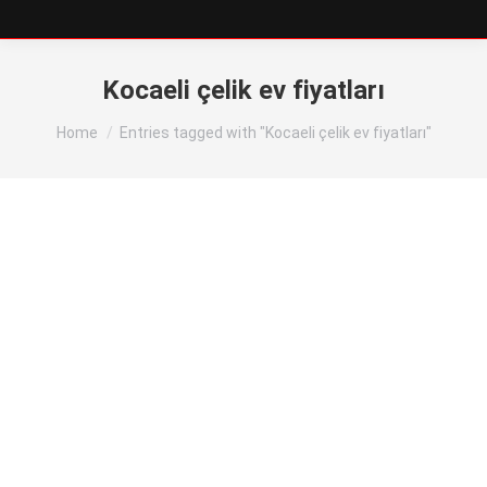
Kocaeli çelik ev fiyatları
You are here:
Home
Entries tagged with "Kocaeli çelik ev fiyatları"