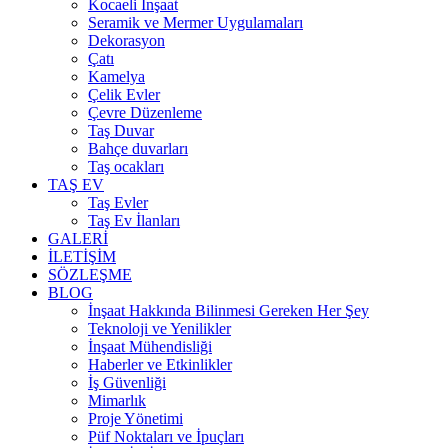
Kocaeli İnşaat
Seramik ve Mermer Uygulamaları
Dekorasyon
Çatı
Kamelya
Çelik Evler
Çevre Düzenleme
Taş Duvar
Bahçe duvarları
Taş ocakları
TAŞ EV
Taş Evler
Taş Ev İlanları
GALERİ
İLETİŞİM
SÖZLEŞME
BLOG
İnşaat Hakkında Bilinmesi Gereken Her Şey
Teknoloji ve Yenilikler
İnşaat Mühendisliği
Haberler ve Etkinlikler
İş Güvenliği
Mimarlık
Proje Yönetimi
Püf Noktaları ve İpuçları