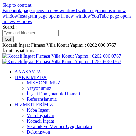
Skip to content
Facebook page opens in new window
Twitter page opens in new
window
Instagram page opens in new window
YouTube page opens
in new window
Search:
Kocaeli İnşaat Firması Villa Konut Yapımı : 0262 606 0767
İzmit inşaat firması
ANASAYFA
HAKKIMIZDA
MİSYONUMUZ
Vizyonumuz
İnşaat Danışmanlık Hizmeti
Referanslarımız
HİZMETLERİMİZ
Kaba İnşaat
Villa İnşaatları
Kocaeli İnşaat
Seramik ve Mermer Uygulamaları
Dekorasyon