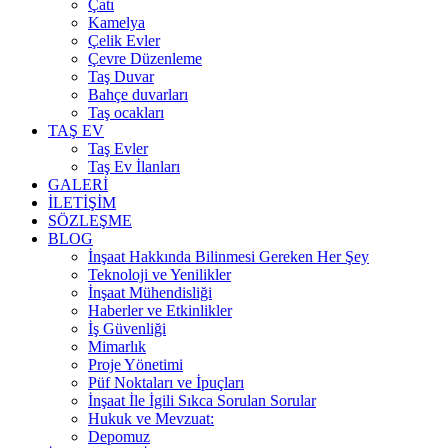
Çatı
Kamelya
Çelik Evler
Çevre Düzenleme
Taş Duvar
Bahçe duvarları
Taş ocakları
TAŞ EV
Taş Evler
Taş Ev İlanları
GALERİ
İLETİŞİM
SÖZLEŞME
BLOG
İnşaat Hakkında Bilinmesi Gereken Her Şey
Teknoloji ve Yenilikler
İnşaat Mühendisliği
Haberler ve Etkinlikler
İş Güvenliği
Mimarlık
Proje Yönetimi
Püf Noktaları ve İpuçları
İnşaat İle İgili Sıkca Sorulan Sorular
Hukuk ve Mevzuat:
Depomuz