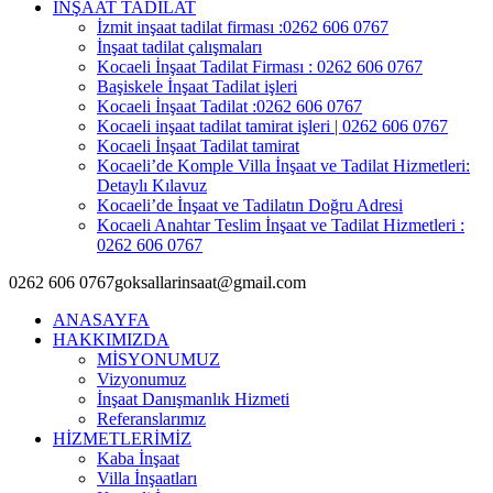
İNŞAAT TADİLAT
İzmit inşaat tadilat firması :0262 606 0767
İnşaat tadilat çalışmaları
Kocaeli İnşaat Tadilat Firması : 0262 606 0767
Başiskele İnşaat Tadilat işleri
Kocaeli İnşaat Tadilat :0262 606 0767
Kocaeli inşaat tadilat tamirat işleri | 0262 606 0767
Kocaeli İnşaat Tadilat tamirat
Kocaeli’de Komple Villa İnşaat ve Tadilat Hizmetleri:
Detaylı Kılavuz
Kocaeli’de İnşaat ve Tadilatın Doğru Adresi
Kocaeli Anahtar Teslim İnşaat ve Tadilat Hizmetleri :
0262 606 0767
0262 606 0767
goksallarinsaat@gmail.com
ANASAYFA
HAKKIMIZDA
MİSYONUMUZ
Vizyonumuz
İnşaat Danışmanlık Hizmeti
Referanslarımız
HİZMETLERİMİZ
Kaba İnşaat
Villa İnşaatları