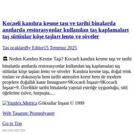
Kocaeli kandıra kesme taşı ve tarihi binalarda
anıtlarda restorasyonlar kullanılan taş kaplamaları
taş sütünlar köşe taşları lento ve söveler
Taş ocakları
By
Editor
15 Temmuz 2025
🏛️ Neden Kandıra Kesme Taşı? Kocaeli kandıra kesme taşı ve tarihi
binalarda anıtlarda restorasyonlar kullanılan taş kaplamaları taş
sütünlar köşe taşları lento ve söveler Kandıra kesme taşı, doğal renk
tonları ve dokusuyla hem tarihi atmosferi korur hem de modern
projelere doğallık katar Instagram+9Kocaeli İnşaat+9Kocaeli
İnşaat+9. Özellikle tarihi binalarda yapısal estetiğe uygunluğu, sitil
öğelerine (söve, harpuşta,…
Göksallar İnşaat © 1999
Web Tasarım: Promedyanet
Go to Top