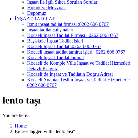
İnşaat İle İgili Sıkca Sorulan Sorular
Hukuk ve Mevzuat:
Depomuz
İNŞAAT TADİLAT
İzmit inşaat tadilat firması :0262 606 0767
İnşaat tadilat çalışmaları
Kocaeli İnşaat Tadilat Firması : 0262 606 0767
Başiskele İnşaat Tadilat işleri
Kocaeli İnşaat Tadilat :0262 606 0767
Kocaeli inşaat tadilat tamirat işleri | 0262 606 0767
Kocaeli İnşaat Tadilat tamirat
Kocaeli’de Komple Villa İnşaat ve Tadilat Hizmetleri:
Detaylı Kılavuz
Kocaeli’de İnşaat ve Tadilatın Doğru Adresi
Kocaeli Anahtar Teslim İnşaat ve Tadilat Hizmetleri :
0262 606 0767
lento taşı
You are here:
Home
Entries tagged with "lento taşı"