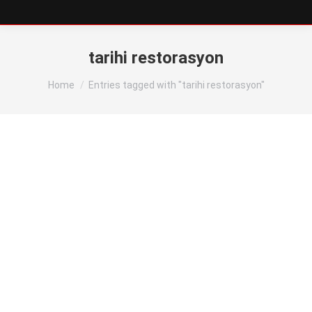
tarihi restorasyon
You are here:
Home
Entries tagged with "tarihi restorasyon"