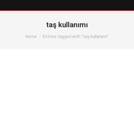
taş kullanımı
You are here:
Home
Entries tagged with "taş kullanımı"