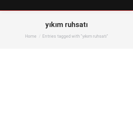
yıkım ruhsatı
You are here:
Home
Entries tagged with "yıkım ruhsatı"