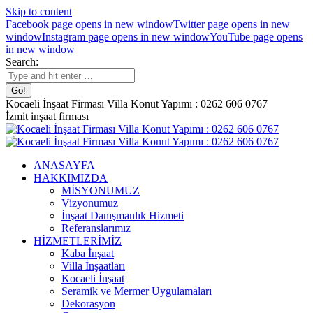
Skip to content
Facebook page opens in new window
Twitter page opens in new
window
Instagram page opens in new window
YouTube page opens
in new window
Search:
Kocaeli İnşaat Firması Villa Konut Yapımı : 0262 606 0767
İzmit inşaat firması
ANASAYFA
HAKKIMIZDA
MİSYONUMUZ
Vizyonumuz
İnşaat Danışmanlık Hizmeti
Referanslarımız
HİZMETLERİMİZ
Kaba İnşaat
Villa İnşaatları
Kocaeli İnşaat
Seramik ve Mermer Uygulamaları
Dekorasyon