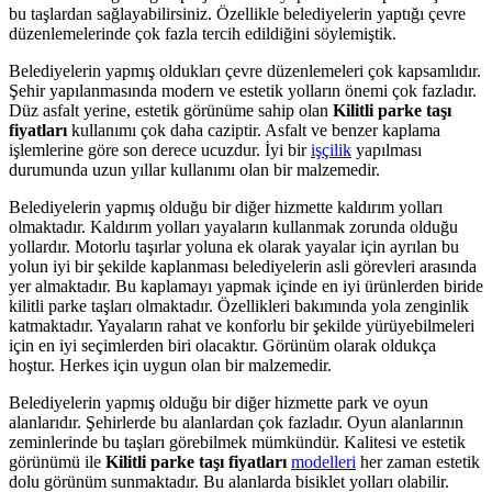
bu taşlardan sağlayabilirsiniz. Özellikle belediyelerin yaptığı çevre
düzenlemelerinde çok fazla tercih edildiğini söylemiştik.
Belediyelerin yapmış oldukları çevre düzenlemeleri çok kapsamlıdır.
Şehir yapılanmasında modern ve estetik yolların önemi çok fazladır.
Düz asfalt yerine, estetik görünüme sahip olan
Kilitli parke taşı
fiyatları
kullanımı çok daha caziptir. Asfalt ve benzer kaplama
işlemlerine göre son derece ucuzdur. İyi bir
işçilik
yapılması
durumunda uzun yıllar kullanımı olan bir malzemedir.
Belediyelerin yapmış olduğu bir diğer hizmette kaldırım yolları
olmaktadır. Kaldırım yolları yayaların kullanmak zorunda olduğu
yollardır. Motorlu taşırlar yoluna ek olarak yayalar için ayrılan bu
yolun iyi bir şekilde kaplanması belediyelerin asli görevleri arasında
yer almaktadır. Bu kaplamayı yapmak içinde en iyi ürünlerden biride
kilitli parke taşları olmaktadır. Özellikleri bakımında yola zenginlik
katmaktadır. Yayaların rahat ve konforlu bir şekilde yürüyebilmeleri
için en iyi seçimlerden biri olacaktır. Görünüm olarak oldukça
hoştur. Herkes için uygun olan bir malzemedir.
Belediyelerin yapmış olduğu bir diğer hizmette park ve oyun
alanlarıdır. Şehirlerde bu alanlardan çok fazladır. Oyun alanlarının
zeminlerinde bu taşları görebilmek mümkündür. Kalitesi ve estetik
görünümü ile
Kilitli parke taşı fiyatları
modelleri
her zaman estetik
dolu görünüm sunmaktadır. Bu alanlarda bisiklet yolları olabilir.