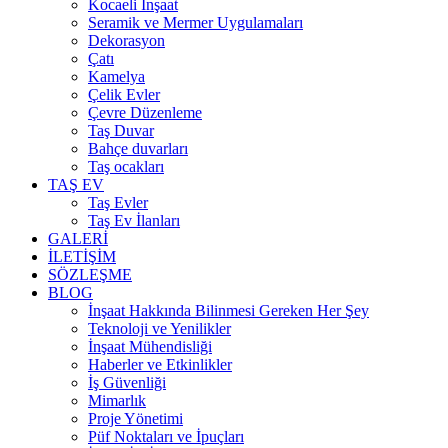
Kocaeli İnşaat
Seramik ve Mermer Uygulamaları
Dekorasyon
Çatı
Kamelya
Çelik Evler
Çevre Düzenleme
Taş Duvar
Bahçe duvarları
Taş ocakları
TAŞ EV
Taş Evler
Taş Ev İlanları
GALERİ
İLETİŞİM
SÖZLEŞME
BLOG
İnşaat Hakkında Bilinmesi Gereken Her Şey
Teknoloji ve Yenilikler
İnşaat Mühendisliği
Haberler ve Etkinlikler
İş Güvenliği
Mimarlık
Proje Yönetimi
Püf Noktaları ve İpuçları