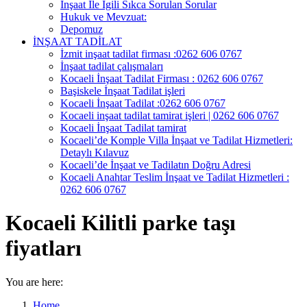
İnşaat İle İgili Sıkca Sorulan Sorular
Hukuk ve Mevzuat:
Depomuz
İNŞAAT TADİLAT
İzmit inşaat tadilat firması :0262 606 0767
İnşaat tadilat çalışmaları
Kocaeli İnşaat Tadilat Firması : 0262 606 0767
Başiskele İnşaat Tadilat işleri
Kocaeli İnşaat Tadilat :0262 606 0767
Kocaeli inşaat tadilat tamirat işleri | 0262 606 0767
Kocaeli İnşaat Tadilat tamirat
Kocaeli’de Komple Villa İnşaat ve Tadilat Hizmetleri:
Detaylı Kılavuz
Kocaeli’de İnşaat ve Tadilatın Doğru Adresi
Kocaeli Anahtar Teslim İnşaat ve Tadilat Hizmetleri :
0262 606 0767
Kocaeli Kilitli parke taşı
fiyatları
You are here:
Home