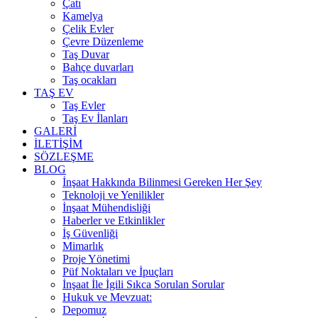
Çatı
Kamelya
Çelik Evler
Çevre Düzenleme
Taş Duvar
Bahçe duvarları
Taş ocakları
TAŞ EV
Taş Evler
Taş Ev İlanları
GALERİ
İLETİŞİM
SÖZLEŞME
BLOG
İnşaat Hakkında Bilinmesi Gereken Her Şey
Teknoloji ve Yenilikler
İnşaat Mühendisliği
Haberler ve Etkinlikler
İş Güvenliği
Mimarlık
Proje Yönetimi
Püf Noktaları ve İpuçları
İnşaat İle İgili Sıkca Sorulan Sorular
Hukuk ve Mevzuat:
Depomuz