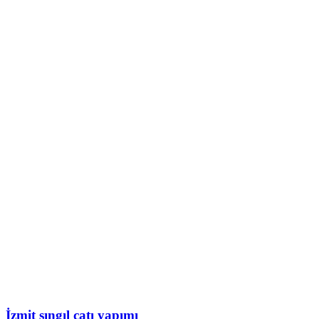
İzmit şıngıl çatı yapımı