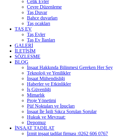
Çelik Evler
Çevre Düzenleme
Taş Duvar
Bahçe duvarları
Taş ocakları
TAŞ EV
Taş Evler
Taş Ev İlanları
GALERİ
İLETİŞİM
SÖZLEŞME
BLOG
İnşaat Hakkında Bilinmesi Gereken Her Şey
Teknoloji ve Yenilikler
İnşaat Mühendisliği
Haberler ve Etkinlikler
İş Güvenliği
Mimarlık
Proje Yönetimi
Püf Noktaları ve İpuçları
İnşaat İle İgili Sıkca Sorulan Sorular
Hukuk ve Mevzuat:
Depomuz
İNŞAAT TADİLAT
İzmit inşaat tadilat firması :0262 606 0767