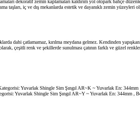
maları dekoratif zemin kaplamaları kaldırım yol otopark bahçe düzenlemele
ma taşları, iç ve dış mekanlarda estetik ve dayanıklı zemin yüzeyleri o
klıklarda dahi çatlamamaz, kırılma meydana gelmez. Kendinden yapışkanlı 
arak, çeşitli renk ve şekillerde sunulması çatının farklı ve güzel renkle
Kategorisi: Yuvarlak Shingle Sim Şıngıl AR~K ~ Yuvarlak En: 344mm ,
ategorisi: Yuvarlak Shingle Sim Şıngıl AR~Y ~ Yuvarlak En: 344mm ,