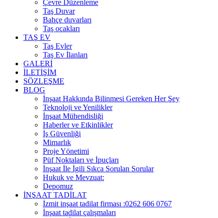
Çevre Düzenleme
Taş Duvar
Bahçe duvarları
Taş ocakları
TAŞ EV
Taş Evler
Taş Ev İlanları
GALERİ
İLETİŞİM
SÖZLEŞME
BLOG
İnşaat Hakkında Bilinmesi Gereken Her Şey
Teknoloji ve Yenilikler
İnşaat Mühendisliği
Haberler ve Etkinlikler
İş Güvenliği
Mimarlık
Proje Yönetimi
Püf Noktaları ve İpuçları
İnşaat İle İgili Sıkca Sorulan Sorular
Hukuk ve Mevzuat:
Depomuz
İNŞAAT TADİLAT
İzmit inşaat tadilat firması :0262 606 0767
İnşaat tadilat çalışmaları