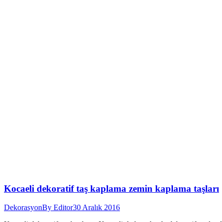
Kocaeli dekoratif taş kaplama zemin kaplama taşları
Dekorasyon
By
Editor
30 Aralık 2016