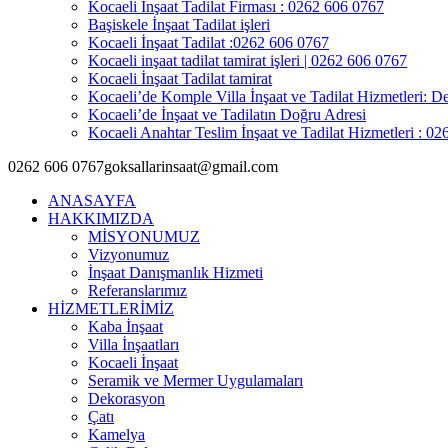
Kocaeli İnşaat Tadilat Firması : 0262 606 0767
Başiskele İnşaat Tadilat işleri
Kocaeli İnşaat Tadilat :0262 606 0767
Kocaeli inşaat tadilat tamirat işleri | 0262 606 0767
Kocaeli İnşaat Tadilat tamirat
Kocaeli’de Komple Villa İnşaat ve Tadilat Hizmetleri: De
Kocaeli’de İnşaat ve Tadilatın Doğru Adresi
Kocaeli Anahtar Teslim İnşaat ve Tadilat Hizmetleri : 0
0262 606 0767
goksallarinsaat@gmail.com
ANASAYFA
HAKKIMIZDA
MİSYONUMUZ
Vizyonumuz
İnşaat Danışmanlık Hizmeti
Referanslarımız
HİZMETLERİMİZ
Kaba İnşaat
Villa İnşaatları
Kocaeli İnşaat
Seramik ve Mermer Uygulamaları
Dekorasyon
Çatı
Kamelya