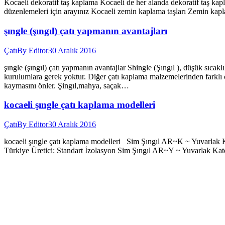
Kocaeli dekoratif taş kaplama Kocaeli de her alanda dekoratif taş kapla
düzenlemeleri için arayınız Kocaeli zemin kaplama taşları Zemin kapla
şıngle (şıngıl) çatı yapmanın avantajları
Çatı
By
Editor
30 Aralık 2016
şıngle (şıngıl) çatı yapmanın avantajlar Shingle (Şıngıl ), düşük sıca
kurulumlara gerek yoktur. Diğer çatı kaplama malzemelerinden farklı ol
kaymasını önler. Şingıl,mahya, saçak…
kocaeli şıngle çatı kaplama modelleri
Çatı
By
Editor
30 Aralık 2016
kocaeli şıngle çatı kaplama modelleri Sim Şıngıl AR~K ~ Yuvarlak 
Türkiye Üretici: Standart İzolasyon Sim Şıngıl AR~Y ~ Yuvarlak K