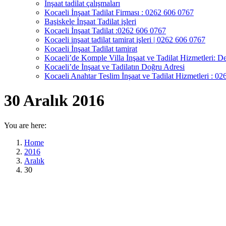
İnşaat tadilat çalışmaları
Kocaeli İnşaat Tadilat Firması : 0262 606 0767
Başiskele İnşaat Tadilat işleri
Kocaeli İnşaat Tadilat :0262 606 0767
Kocaeli inşaat tadilat tamirat işleri | 0262 606 0767
Kocaeli İnşaat Tadilat tamirat
Kocaeli’de Komple Villa İnşaat ve Tadilat Hizmetleri: De
Kocaeli’de İnşaat ve Tadilatın Doğru Adresi
Kocaeli Anahtar Teslim İnşaat ve Tadilat Hizmetleri : 0
30 Aralık 2016
You are here:
Home
2016
Aralık
30