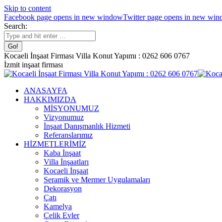
Skip to content
Facebook page opens in new window
Twitter page opens in new wi
Search:
Kocaeli İnşaat Firması Villa Konut Yapımı : 0262 606 0767
İzmit inşaat firması
ANASAYFA
HAKKIMIZDA
MİSYONUMUZ
Vizyonumuz
İnşaat Danışmanlık Hizmeti
Referanslarımız
HİZMETLERİMİZ
Kaba İnşaat
Villa İnşaatları
Kocaeli İnşaat
Seramik ve Mermer Uygulamaları
Dekorasyon
Çatı
Kamelya
Çelik Evler