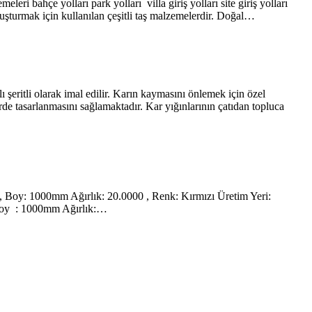
ri bahçe yolları park yolları villa giriş yolları site giriş yolları
luşturmak için kullanılan çeşitli taş malzemelerdir. Doğal…
şeritli olarak imal edilir. Karın kaymasını önlemek için özel
rde tasarlanmasını sağlamaktadır. Kar yığınlarının çatıdan topluca
 Boy: 1000mm Ağırlık: 20.0000 , Renk: Kırmızı Üretim Yeri:
 Boy : 1000mm Ağırlık:…