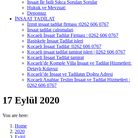
İnşaat İle İgili Sıkca Sorulan Sorular
Hukuk ve Mevzuat:
Depomuz
İNŞAAT TADİLAT
İzmit inşaat tadilat firması :0262 606 0767
İnşaat tadilat çalışmaları
Kocaeli İnşaat Tadilat Firması : 0262 606 0767
Başiskele İnşaat Tadilat işleri
Kocaeli İnşaat Tadilat :0262 606 0767
Kocaeli inşaat tadilat tamirat işleri | 0262 606 0767
Kocaeli İnşaat Tadilat tamirat
Kocaeli’de Komple Villa İnşaat ve Tadilat Hizmetleri:
Detaylı Kılavuz
Kocaeli’de İnşaat ve Tadilatın Doğru Adresi
Kocaeli Anahtar Teslim İnşaat ve Tadilat Hizmetleri :
0262 606 0767
17 Eylül 2020
You are here:
Home
2020
Eylül