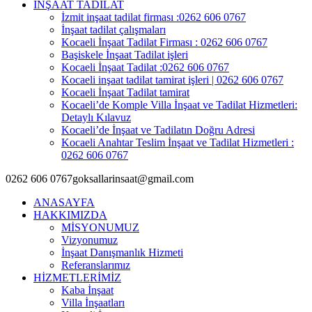
İNŞAAT TADİLAT
İzmit inşaat tadilat firması :0262 606 0767
İnşaat tadilat çalışmaları
Kocaeli İnşaat Tadilat Firması : 0262 606 0767
Başiskele İnşaat Tadilat işleri
Kocaeli İnşaat Tadilat :0262 606 0767
Kocaeli inşaat tadilat tamirat işleri | 0262 606 0767
Kocaeli İnşaat Tadilat tamirat
Kocaeli’de Komple Villa İnşaat ve Tadilat Hizmetleri:
Detaylı Kılavuz
Kocaeli’de İnşaat ve Tadilatın Doğru Adresi
Kocaeli Anahtar Teslim İnşaat ve Tadilat Hizmetleri :
0262 606 0767
0262 606 0767
goksallarinsaat@gmail.com
ANASAYFA
HAKKIMIZDA
MİSYONUMUZ
Vizyonumuz
İnşaat Danışmanlık Hizmeti
Referanslarımız
HİZMETLERİMİZ
Kaba İnşaat
Villa İnşaatları