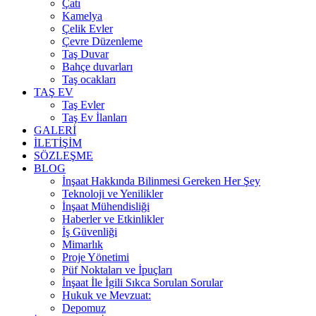
Çatı
Kamelya
Çelik Evler
Çevre Düzenleme
Taş Duvar
Bahçe duvarları
Taş ocakları
TAŞ EV
Taş Evler
Taş Ev İlanları
GALERİ
İLETİŞİM
SÖZLEŞME
BLOG
İnşaat Hakkında Bilinmesi Gereken Her Şey
Teknoloji ve Yenilikler
İnşaat Mühendisliği
Haberler ve Etkinlikler
İş Güvenliği
Mimarlık
Proje Yönetimi
Püf Noktaları ve İpuçları
İnşaat İle İgili Sıkca Sorulan Sorular
Hukuk ve Mevzuat:
Depomuz