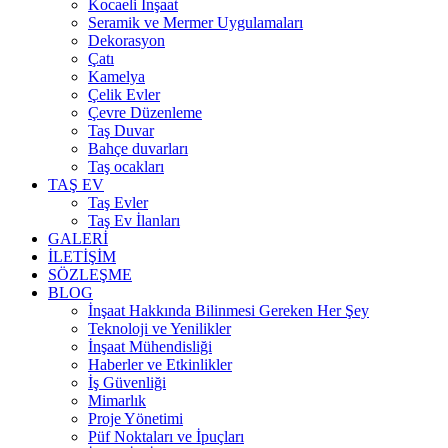
Kocaeli İnşaat
Seramik ve Mermer Uygulamaları
Dekorasyon
Çatı
Kamelya
Çelik Evler
Çevre Düzenleme
Taş Duvar
Bahçe duvarları
Taş ocakları
TAŞ EV
Taş Evler
Taş Ev İlanları
GALERİ
İLETİŞİM
SÖZLEŞME
BLOG
İnşaat Hakkında Bilinmesi Gereken Her Şey
Teknoloji ve Yenilikler
İnşaat Mühendisliği
Haberler ve Etkinlikler
İş Güvenliği
Mimarlık
Proje Yönetimi
Püf Noktaları ve İpuçları