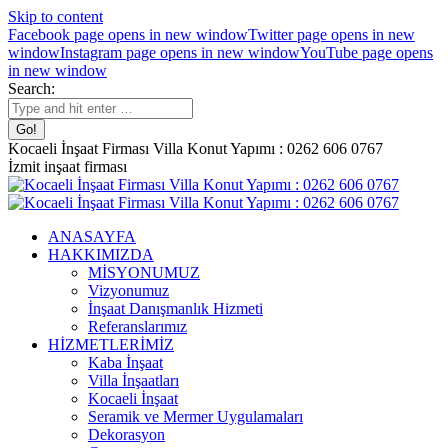
Skip to content
Facebook page opens in new window
Twitter page opens in new
window
Instagram page opens in new window
YouTube page opens
in new window
Search:
Kocaeli İnşaat Firması Villa Konut Yapımı : 0262 606 0767
İzmit inşaat firması
ANASAYFA
HAKKIMIZDA
MİSYONUMUZ
Vizyonumuz
İnşaat Danışmanlık Hizmeti
Referanslarımız
HİZMETLERİMİZ
Kaba İnşaat
Villa İnşaatları
Kocaeli İnşaat
Seramik ve Mermer Uygulamaları
Dekorasyon