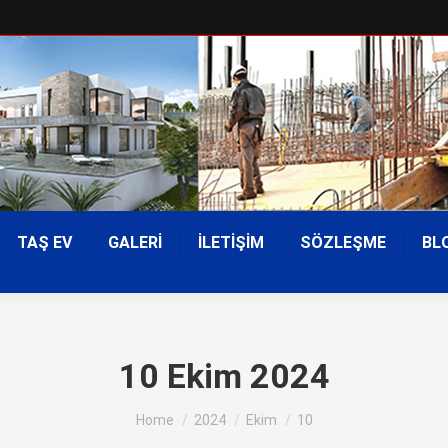
TAŞ EV
GALERİ
İLETİŞİM
SÖZLEŞME
BL
10 Ekim 2024
You are here:
Home
2024
Ekim
10