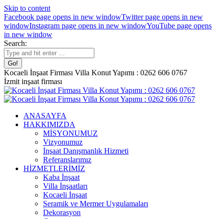
Skip to content
Facebook page opens in new window
Twitter page opens in new
window
Instagram page opens in new window
YouTube page opens
in new window
Search:
Kocaeli İnşaat Firması Villa Konut Yapımı : 0262 606 0767
İzmit inşaat firması
ANASAYFA
HAKKIMIZDA
MİSYONUMUZ
Vizyonumuz
İnşaat Danışmanlık Hizmeti
Referanslarımız
HİZMETLERİMİZ
Kaba İnşaat
Villa İnşaatları
Kocaeli İnşaat
Seramik ve Mermer Uygulamaları
Dekorasyon