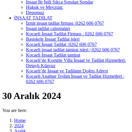
İnşaat İle İgili Sıkca Sorulan Sorular
Hukuk ve Mevzuat:
Depomuz
İNŞAAT TADİLAT
İzmit inşaat tadilat firması :0262 606 0767
İnşaat tadilat çalışmaları
Kocaeli İnşaat Tadilat Firması : 0262 606 0767
Başiskele İnşaat Tadilat işleri
Kocaeli İnşaat Tadilat :0262 606 0767
Kocaeli inşaat tadilat tamirat işleri | 0262 606 0767
Kocaeli İnşaat Tadilat tamirat
Kocaeli’de Komple Villa İnşaat ve Tadilat Hizmetleri:
Detaylı Kılavuz
Kocaeli’de İnşaat ve Tadilatın Doğru Adresi
Kocaeli Anahtar Teslim İnşaat ve Tadilat Hizmetleri :
0262 606 0767
30 Aralık 2024
You are here:
Home
2024
Aralık