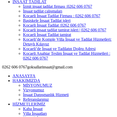
İNŞAAT TADİLAT
İzmit inşaat tadilat firması :0262 606 0767
İnşaat tadilat çalışmaları
Kocaeli İnşaat Tadilat Firması : 0262 606 0767
Başiskele İnşaat Tadilat işleri
Kocaeli İnşaat Tadilat :0262 606 0767
Kocaeli inşaat tadilat tamirat işleri | 0262 606 0767
Kocaeli İnşaat Tadilat tamirat
Kocaeli’de Komple Villa İnşaat ve Tadilat Hizmetleri:
Detaylı Kılavuz
Kocaeli’de İnşaat ve Tadilatın Doğru Adresi
Kocaeli Anahtar Teslim İnşaat ve Tadilat Hizmetleri :
0262 606 0767
0262 606 0767
goksallarinsaat@gmail.com
ANASAYFA
HAKKIMIZDA
MİSYONUMUZ
Vizyonumuz
İnşaat Danışmanlık Hizmeti
Referanslarımız
HİZMETLERİMİZ
Kaba İnşaat
Villa İnşaatları