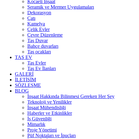
Kocaeli İnşaat
Seramik ve Mermer Uygulamaları
Dekorasyon
Çatı
Kamelya
Çelik Evler
Çevre Düzenleme
Taş Duvar
Bahçe duvarları
Taş ocakları
TAŞ EV
Taş Evler
Taş Ev İlanları
GALERİ
İLETİŞİM
SÖZLEŞME
BLOG
İnşaat Hakkında Bilinmesi Gereken Her Şey
Teknoloji ve Yenilikler
İnşaat Mühendisliği
Haberler ve Etkinlikler
İş Güvenliği
Mimarlık
Proje Yönetimi
Püf Noktaları ve İpuçları