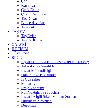
Çatı
Kamelya
Çelik Evler
Çevre Düzenleme
Taş Duvar
Bahçe duvarları
Taş ocakları
TAŞ EV
Taş Evler
Taş Ev İlanları
GALERİ
İLETİŞİM
SÖZLEŞME
BLOG
İnşaat Hakkında Bilinmesi Gereken Her Şey
Teknoloji ve Yenilikler
İnşaat Mühendisliği
Haberler ve Etkinlikler
İş Güvenliği
Mimarlık
Proje Yönetimi
Püf Noktaları ve İpuçları
İnşaat İle İgili Sıkca Sorulan Sorular
Hukuk ve Mevzuat:
Depomuz