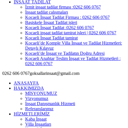
İNŞAAT TADİLAT
İzmit inşaat tadilat firması :0262 606 0767
İnşaat tadilat çalışmaları
Kocaeli İnşaat Tadilat Firması : 0262 606 0767
Başiskele İnşaat Tadilat işleri
Kocaeli İnşaat Tadilat :0262 606 0767
Kocaeli inşaat tadilat tamirat işleri | 0262 606 0767
Kocaeli İnşaat Tadilat tamirat
Kocaeli’de Komple Villa İnşaat ve Tadilat Hizmetleri:
Detaylı Kılavuz
Kocaeli’de İnşaat ve Tadilatın Doğru Adresi
Kocaeli Anahtar Teslim İnşaat ve Tadilat Hizmetleri :
0262 606 0767
0262 606 0767
goksallarinsaat@gmail.com
ANASAYFA
HAKKIMIZDA
MİSYONUMUZ
Vizyonumuz
İnşaat Danışmanlık Hizmeti
Referanslarımız
HİZMETLERİMİZ
Kaba İnşaat
Villa İnşaatları