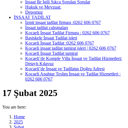
İnşaat İle İgili Sıkca Sorulan Sorular
Hukuk ve Mevzuat:
Depomuz
İNŞAAT TADİLAT
İzmit inşaat tadilat firması :0262 606 0767
İnşaat tadilat çalışmaları
Kocaeli İnşaat Tadilat Firması : 0262 606 0767
Başiskele İnşaat Tadilat işleri
Kocaeli İnşaat Tadilat :0262 606 0767
Kocaeli inşaat tadilat tamirat işleri | 0262 606 0767
Kocaeli İnşaat Tadilat tamirat
Kocaeli’de Komple Villa İnşaat ve Tadilat Hizmetleri:
Detaylı Kılavuz
Kocaeli’de İnşaat ve Tadilatın Doğru Adresi
Kocaeli Anahtar Teslim İnşaat ve Tadilat Hizmetleri :
0262 606 0767
17 Şubat 2025
You are here:
Home
2025
Şubat