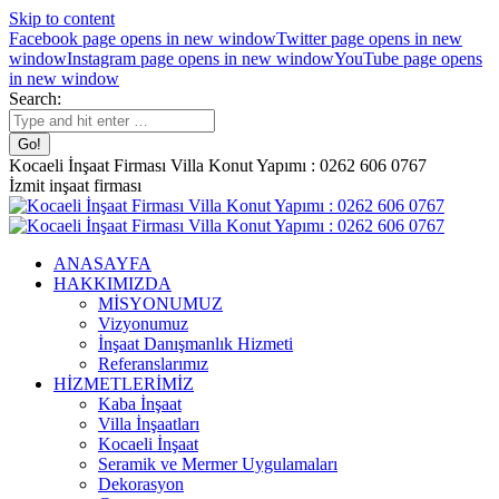
Skip to content
Facebook page opens in new window
Twitter page opens in new
window
Instagram page opens in new window
YouTube page opens
in new window
Search:
Kocaeli İnşaat Firması Villa Konut Yapımı : 0262 606 0767
İzmit inşaat firması
ANASAYFA
HAKKIMIZDA
MİSYONUMUZ
Vizyonumuz
İnşaat Danışmanlık Hizmeti
Referanslarımız
HİZMETLERİMİZ
Kaba İnşaat
Villa İnşaatları
Kocaeli İnşaat
Seramik ve Mermer Uygulamaları
Dekorasyon