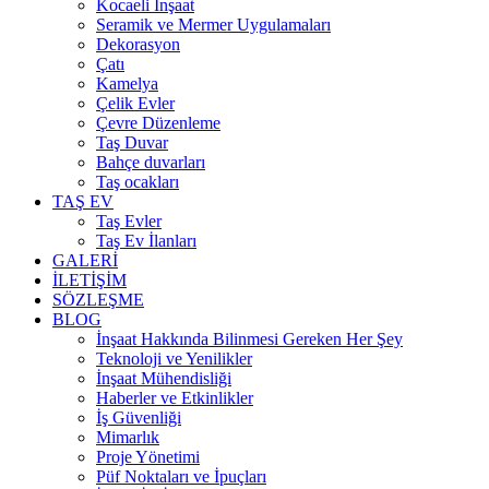
Kocaeli İnşaat
Seramik ve Mermer Uygulamaları
Dekorasyon
Çatı
Kamelya
Çelik Evler
Çevre Düzenleme
Taş Duvar
Bahçe duvarları
Taş ocakları
TAŞ EV
Taş Evler
Taş Ev İlanları
GALERİ
İLETİŞİM
SÖZLEŞME
BLOG
İnşaat Hakkında Bilinmesi Gereken Her Şey
Teknoloji ve Yenilikler
İnşaat Mühendisliği
Haberler ve Etkinlikler
İş Güvenliği
Mimarlık
Proje Yönetimi
Püf Noktaları ve İpuçları