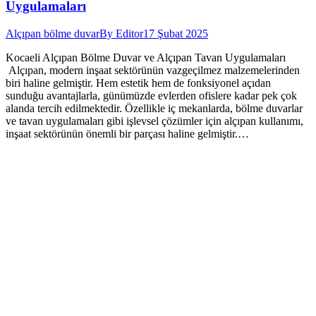
Uygulamaları
Alçıpan bölme duvar
By
Editor
17 Şubat 2025
Kocaeli Alçıpan Bölme Duvar ve Alçıpan Tavan Uygulamaları
Alçıpan, modern inşaat sektörünün vazgeçilmez malzemelerinden
biri haline gelmiştir. Hem estetik hem de fonksiyonel açıdan
sunduğu avantajlarla, günümüzde evlerden ofislere kadar pek çok
alanda tercih edilmektedir. Özellikle iç mekanlarda, bölme duvarlar
ve tavan uygulamaları gibi işlevsel çözümler için alçıpan kullanımı,
inşaat sektörünün önemli bir parçası haline gelmiştir.…