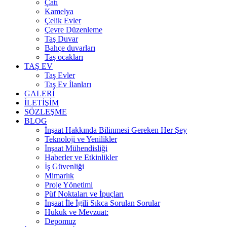
Çatı
Kamelya
Çelik Evler
Çevre Düzenleme
Taş Duvar
Bahçe duvarları
Taş ocakları
TAŞ EV
Taş Evler
Taş Ev İlanları
GALERİ
İLETİŞİM
SÖZLEŞME
BLOG
İnşaat Hakkında Bilinmesi Gereken Her Şey
Teknoloji ve Yenilikler
İnşaat Mühendisliği
Haberler ve Etkinlikler
İş Güvenliği
Mimarlık
Proje Yönetimi
Püf Noktaları ve İpuçları
İnşaat İle İgili Sıkca Sorulan Sorular
Hukuk ve Mevzuat:
Depomuz