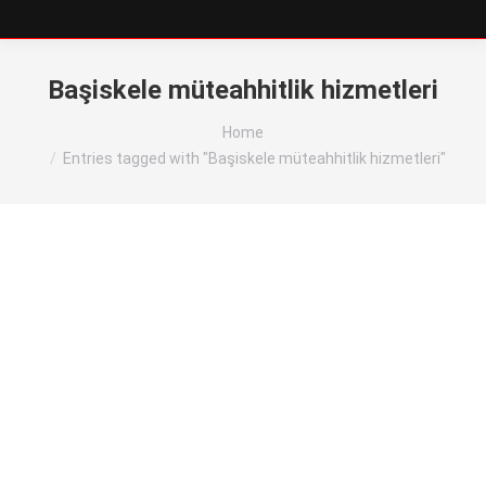
Başiskele müteahhitlik hizmetleri
You are here:
Home
Entries tagged with "Başiskele müteahhitlik hizmetleri"