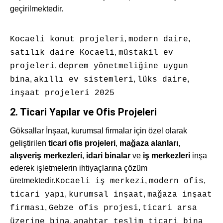
geçirilmektedir.
,
,
Kocaeli konut projeleri
modern daire
,
satılık daire Kocaeli
müstakil ev
,
projeleri
deprem yönetmeliğine uygun
,
,
,
bina
akıllı ev sistemleri
lüks daire
inşaat projeleri 2025
2.
Ticari Yapılar ve Ofis Projeleri
Göksallar İnşaat, kurumsal firmalar için özel olarak
geliştirilen
ticari ofis projeleri
,
mağaza alanları
,
alışveriş merkezleri
,
idari binalar
ve
iş merkezleri
inşa
ederek işletmelerin ihtiyaçlarına çözüm
üretmektedir.
,
,
Kocaeli iş merkezi
modern ofis
,
,
ticari yapı
kurumsal inşaat
mağaza inşaat
,
,
firması
Gebze ofis projesi
ticari arsa
,
üzerine bina
anahtar teslim ticari bina