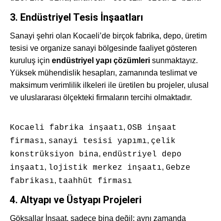
3.
Endüstriyel Tesis İnşaatları
Sanayi şehri olan Kocaeli’de birçok fabrika, depo, üretim
tesisi ve organize sanayi bölgesinde faaliyet gösteren
kuruluş için
endüstriyel yapı çözümleri
sunmaktayız.
Yüksek mühendislik hesapları, zamanında teslimat ve
maksimum verimlilik ilkeleri ile üretilen bu projeler, ulusal
ve uluslararası ölçekteki firmaların tercihi olmaktadır.
,
Kocaeli fabrika inşaatı
OSB inşaat
,
,
firması
sanayi tesisi yapımı
çelik
,
konstrüksiyon bina
endüstriyel depo
,
,
inşaatı
lojistik merkez inşaatı
Gebze
,
fabrikası
taahhüt firması
4.
Altyapı ve Üstyapı Projeleri
Göksallar İnşaat, sadece bina değil; aynı zamanda