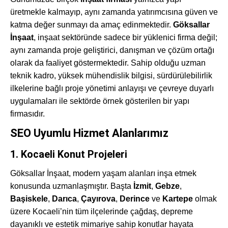
üretmekle kalmayıp, aynı zamanda yatırımcısına güven ve
katma değer sunmayı da amaç edinmektedir.
Göksallar
İnşaat
, inşaat sektöründe sadece bir yüklenici firma değil;
aynı zamanda proje geliştirici, danışman ve çözüm ortağı
olarak da faaliyet göstermektedir. Sahip olduğu uzman
teknik kadro, yüksek mühendislik bilgisi, sürdürülebilirlik
ilkelerine bağlı proje yönetimi anlayışı ve çevreye duyarlı
uygulamaları ile sektörde örnek gösterilen bir yapı
firmasıdır.
SEO Uyumlu Hizmet Alanlarımız
1.
Kocaeli Konut Projeleri
Göksallar İnşaat, modern yaşam alanları inşa etmek
konusunda uzmanlaşmıştır. Başta
İzmit
,
Gebze
,
Başiskele
,
Darıca
,
Çayırova
,
Derince
ve
Kartepe
olmak
üzere Kocaeli’nin tüm ilçelerinde çağdaş, depreme
dayanıklı ve estetik mimariye sahip konutlar hayata