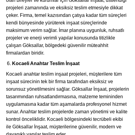
olan bireyler ve kurumlar için Göksallar İnşaat, üstlendiği
projeleri zamanında ve eksiksiz teslim etmesiyle dikkat
çeker. Firma, temel kazısından çatıya kadar tüm süreçleri
kendi bünyesinde yürüterek inşaat süreçlerinde
maksimum verim sağlar. İmar planına uygunluk, ruhsatlı
projeler ve enerji verimli yapılar konusunda titizlikle
çalışan Göksallar, bölgedeki güvenilir müteahhit
firmalardan biridir.
Kocaeli Anahtar Teslim İnşaat
Kocaeli anahtar teslim inşaat projeleri, müşterilere tüm
inşaat sürecinin tek bir firma tarafından eksiksiz ve
sorunsuz yönetilmesini sağlar. Göksallar İnşaat, projelerin
tasarımından ruhsatlandırmasına, malzeme temininden
uygulamasına kadar tüm aşamalarda profesyonel hizmet
sunar. Anahtar teslim projelerde zaman yönetimi ve kalite
kontrol önceliklidir. Kocaeli bölgesindeki tecrübeli ekibi
ile Göksallar İnşaat, müşterilerine güvenilir, modern ve
dayanıklı yapılar teslim eder.