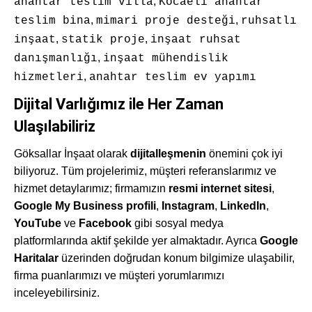
,
anahtar teslim villa
Kocaeli anahtar
,
,
teslim bina
mimari proje desteği
ruhsatlı
,
,
inşaat
statik proje
inşaat ruhsat
,
danışmanlığı
inşaat mühendislik
,
hizmetleri
anahtar teslim ev yapımı
Dijital Varlığımız ile Her Zaman
Ulaşılabiliriz
Göksallar İnşaat olarak
dijitalleşmenin
önemini çok iyi
biliyoruz. Tüm projelerimiz, müşteri referanslarımız ve
hizmet detaylarımız; firmamızın
resmi internet sitesi
,
Google My Business profili
,
Instagram
,
LinkedIn
,
YouTube
ve
Facebook
gibi sosyal medya
platformlarında aktif şekilde yer almaktadır. Ayrıca
Google
Haritalar
üzerinden doğrudan konum bilgimize ulaşabilir,
firma puanlarımızı ve müşteri yorumlarımızı
inceleyebilirsiniz.