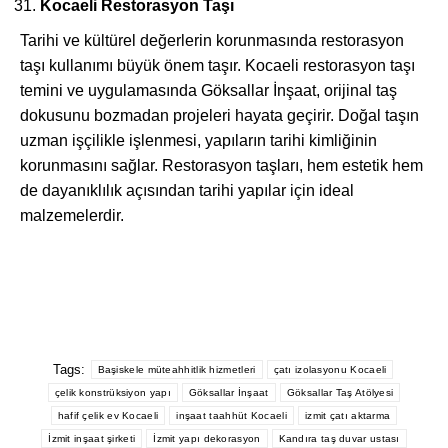
Kocaeli Restorasyon Taşı
Tarihi ve kültürel değerlerin korunmasında restorasyon
taşı kullanımı büyük önem taşır. Kocaeli restorasyon taşı
temini ve uygulamasında Göksallar İnşaat, orijinal taş
dokusunu bozmadan projeleri hayata geçirir. Doğal taşın
uzman işçilikle işlenmesi, yapıların tarihi kimliğinin
korunmasını sağlar. Restorasyon taşları, hem estetik hem
de dayanıklılık açısından tarihi yapılar için ideal
malzemelerdir.
Tags:
Başiskele müteahhitlik hizmetleri
çatı izolasyonu Kocaeli
çelik konstrüksiyon yapı
Göksallar İnşaat
Göksallar Taş Atölyesi
hafif çelik ev Kocaeli
inşaat taahhüt Kocaeli
izmit çatı aktarma
İzmit inşaat şirketi
İzmit yapı dekorasyon
Kandıra taş duvar ustası