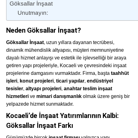
Göksallar İnşaat
Unutmayın:
Neden Göksallar İnşaat?
Göksallar İnşaat
, uzun yıllara dayanan tecrübesi,
dinamik mühendislik altyapısı, müşteri memnuniyetine
dayalı hizmet anlayışı ve estetik ile işlevselliği bir araya
getiren yapı projeleriyle, Kocaeli ve çevresindeki inşaat
projelerine damgasını vurmaktadır. Firma, başta
taahhüt
işleri
,
konut projeleri
,
ticari yapılar
,
endüstriyel
tesisler
,
altyapı projeleri
,
anahtar teslim inşaat
hizmetleri
ve
mimari danışmanlık
olmak üzere geniş bir
yelpazede hizmet sunmaktadır.
Kocaeli’de İnşaat Yatırımlarının Kalbi:
Göksallar İnşaat Farkı
Günümüzde birçok
inşaat firması
yalnızca yapı