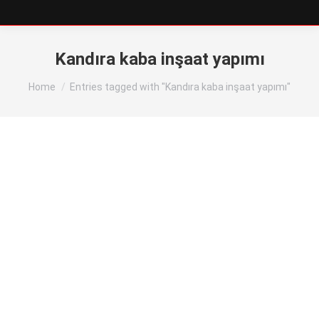
Kandıra kaba inşaat yapımı
You are here:
Home
Entries tagged with "Kandıra kaba inşaat yapımı"