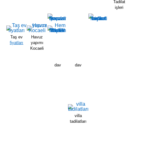
Tadilat
işleri
Taş ev
Havuz
fiyatları
yapımı
Kocaeli
dav
dav
villa
tadilatları