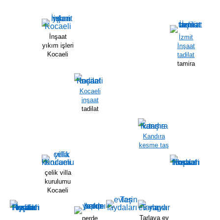
İnşaat
İzmit
yıkım işleri
İnşaat
Kocaeli
tadilat
tamira
Kocaeli
inşaat
tadilat
Kandıra
kesme taş
çelik villa
kurulumu
Kocaeli
Tarlaya ev
perde