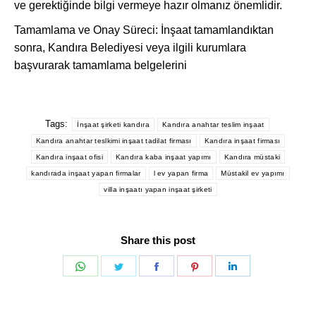
ve gerektiğinde bilgi vermeye hazır olmanız önemlidir.
Tamamlama ve Onay Süreci: İnşaat tamamlandıktan
sonra, Kandıra Belediyesi veya ilgili kurumlara
başvurarak tamamlama belgelerini
Tags:
İnşaat şirketi kandıra
Kandıra anahtar teslim inşaat
Kandıra anahtar teslkimi inşaat tadilat firması
Kandıra inşaat firması
Kandıra inşaat ofisi
Kandıra kaba inşaat yapımı
Kandıra müstaki
kandırada inşaat yapan firmalar
l ev yapan firma
Müstakil ev yapımı
villa inşaatı yapan inşaat şirketi
Share this post
Share
Share
Share
Share
Share
on
on
on
on
on
WhatsApp
Twitter
Facebook
Pinterest
LinkedIn