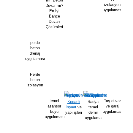
mı, Beton
izolasyon
Duvar mı?
uygulaması
En İyi
Bahçe
Duvarı
Çözümleri
perde
beton
drenaj
uygulaması
Perde
beton
izolasyon
temel
Taş duvar
Kocaeli
Radya
asansor
ve garaj
İnşaat
ve
temel
kuyu
uygulaması
yapı işleri
demir
uygulaması
uygulama