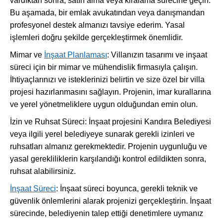
vardıktan sonra, satın alma veya kiralama sürecine geçin.
Bu aşamada, bir emlak avukatından veya danışmandan
profesyonel destek almanızı tavsiye ederim. Yasal
işlemleri doğru şekilde gerçekleştirmek önemlidir.
Mimar ve
İnşaat Planlaması
: Villanızın tasarımı ve inşaat
süreci için bir mimar ve mühendislik firmasıyla çalışın.
İhtiyaçlarınızı ve isteklerinizi belirtin ve size özel bir villa
projesi hazırlanmasını sağlayın. Projenin, imar kurallarına
ve yerel yönetmeliklere uygun olduğundan emin olun.
İzin ve Ruhsat Süreci: İnşaat projesini Kandıra Belediyesi
veya ilgili yerel belediyeye sunarak gerekli izinleri ve
ruhsatları almanız gerekmektedir. Projenin uygunluğu ve
yasal gerekliliklerin karşılandığı kontrol edildikten sonra,
ruhsat alabilirsiniz.
İnşaat Süreci
: İnşaat süreci boyunca, gerekli teknik ve
güvenlik önlemlerini alarak projenizi gerçekleştirin. İnşaat
sürecinde, belediyenin talep ettiği denetimlere uymanız