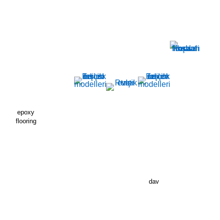
epoxy
flooring
dav