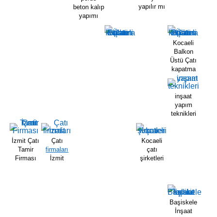
yapılır mı
beton kalıp
yapımı
Kocaeli
Balkon
Üstü Çatı
kapatma
inşaat
yapım
teknikleri
İzmit Çatı
Çatı
Kocaeli
Tamir
firmaları
çatı
Firması
İzmit
şirketleri
Başiskele
İnşaat