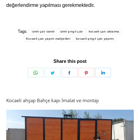
değerlendirme yapılması gerekmektedir.
Tags:
izmit çatı tamiri
izmit şıngıl çatı
kocaeli çatı aktarma
Kocaeli çatı yapım maliyetleri
kocaeli şıngıl çatı yapımı
Share this post
Share
Share
Share
Share
Share
on
on
on
on
on
WhatsApp
Twitter
Facebook
Pinterest
LinkedIn
Kocaeli ahşap Bahçe kapı İmalat ve montajı