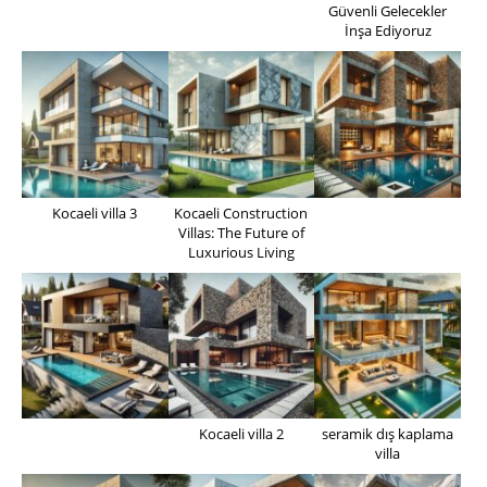
Güvenli Gelecekler
İnşa Ediyoruz
Kocaeli villa 3
Kocaeli Construction
Villas: The Future of
Luxurious Living
Kocaeli villa 2
seramik dış kaplama
villa