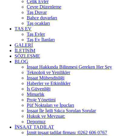
Çelik Evler
Çevre Düzenleme
Taş Duvar
Bahçe duvarları
Taş ocakları
TAŞ EV
Taş Evler
Taş Ev İlanları
GALERİ
İLETİŞİM
SÖZLEŞME
BLOG
İnşaat Hakkında Bilinmesi Gereken Her Şey
Teknoloji ve Yenilikler
İnşaat Mühendisliği
Haberler ve Etkinlikler
İş Güvenliği
Mimarlık
Proje Yönetimi
Püf Noktaları ve İpuçları
İnşaat İle İgili Sıkca Sorulan Sorular
Hukuk ve Mevzuat:
Depomuz
İNŞAAT TADİLAT
İzmit inşaat tadilat firması :0262 606 0767