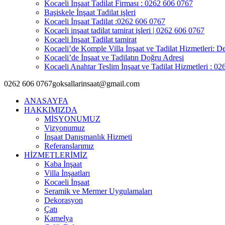
Kocaeli İnşaat Tadilat Firması : 0262 606 0767
Başiskele İnşaat Tadilat işleri
Kocaeli İnşaat Tadilat :0262 606 0767
Kocaeli inşaat tadilat tamirat işleri | 0262 606 0767
Kocaeli İnşaat Tadilat tamirat
Kocaeli’de Komple Villa İnşaat ve Tadilat Hizmetleri: De
Kocaeli’de İnşaat ve Tadilatın Doğru Adresi
Kocaeli Anahtar Teslim İnşaat ve Tadilat Hizmetleri : 0
0262 606 0767
goksallarinsaat@gmail.com
ANASAYFA
HAKKIMIZDA
MİSYONUMUZ
Vizyonumuz
İnşaat Danışmanlık Hizmeti
Referanslarımız
HİZMETLERİMİZ
Kaba İnşaat
Villa İnşaatları
Kocaeli İnşaat
Seramik ve Mermer Uygulamaları
Dekorasyon
Çatı
Kamelya