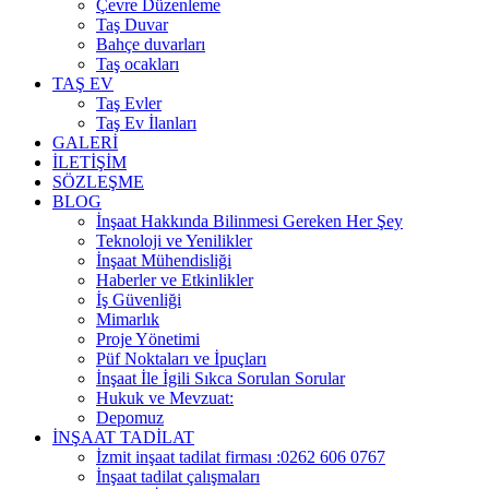
Çevre Düzenleme
Taş Duvar
Bahçe duvarları
Taş ocakları
TAŞ EV
Taş Evler
Taş Ev İlanları
GALERİ
İLETİŞİM
SÖZLEŞME
BLOG
İnşaat Hakkında Bilinmesi Gereken Her Şey
Teknoloji ve Yenilikler
İnşaat Mühendisliği
Haberler ve Etkinlikler
İş Güvenliği
Mimarlık
Proje Yönetimi
Püf Noktaları ve İpuçları
İnşaat İle İgili Sıkca Sorulan Sorular
Hukuk ve Mevzuat:
Depomuz
İNŞAAT TADİLAT
İzmit inşaat tadilat firması :0262 606 0767
İnşaat tadilat çalışmaları