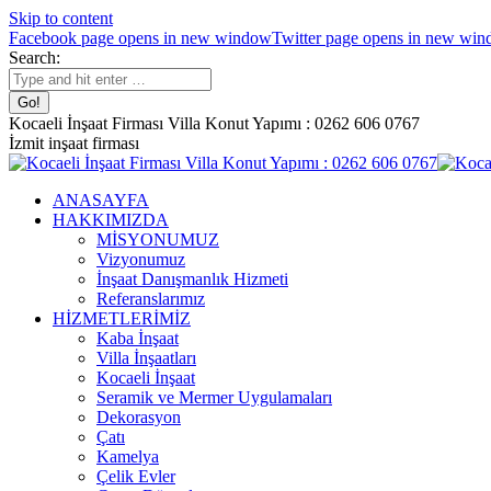
Skip to content
Facebook page opens in new window
Twitter page opens in new wi
Search:
Kocaeli İnşaat Firması Villa Konut Yapımı : 0262 606 0767
İzmit inşaat firması
ANASAYFA
HAKKIMIZDA
MİSYONUMUZ
Vizyonumuz
İnşaat Danışmanlık Hizmeti
Referanslarımız
HİZMETLERİMİZ
Kaba İnşaat
Villa İnşaatları
Kocaeli İnşaat
Seramik ve Mermer Uygulamaları
Dekorasyon
Çatı
Kamelya
Çelik Evler