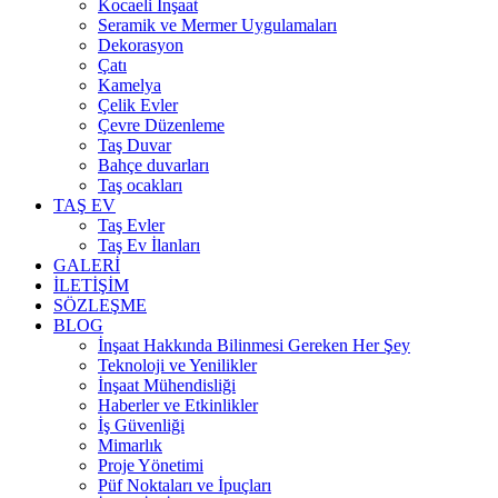
Kocaeli İnşaat
Seramik ve Mermer Uygulamaları
Dekorasyon
Çatı
Kamelya
Çelik Evler
Çevre Düzenleme
Taş Duvar
Bahçe duvarları
Taş ocakları
TAŞ EV
Taş Evler
Taş Ev İlanları
GALERİ
İLETİŞİM
SÖZLEŞME
BLOG
İnşaat Hakkında Bilinmesi Gereken Her Şey
Teknoloji ve Yenilikler
İnşaat Mühendisliği
Haberler ve Etkinlikler
İş Güvenliği
Mimarlık
Proje Yönetimi
Püf Noktaları ve İpuçları