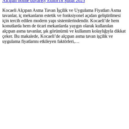
Alçıpan bölme duvar
By
Editor
18 Şubat 2025
Kocaeli Alçıpan Asma Tavan İşçilik ve Uygulama Fiyatları Asma
tavanlar, iç mekanların estetik ve fonksiyonel açıdan geliştirilmesi
için tercih edilen modern yapı sistemlerindendir. Kocaeli’de hem
konutlarda hem de ticari mekanlarda yaygın olarak kullanılan
alçıpan asma tavanlar, şık görünümü ve kullanım kolaylığıyla dikkat
çeker. Bu makalede, Kocaeli’de alçıpan asma tavan işçilik ve
uygulama fiyatlarını etkileyen faktörleri,…