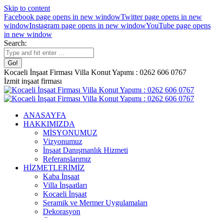
Skip to content
Facebook page opens in new window
Twitter page opens in new
window
Instagram page opens in new window
YouTube page opens
in new window
Search:
Kocaeli İnşaat Firması Villa Konut Yapımı : 0262 606 0767
İzmit inşaat firması
ANASAYFA
HAKKIMIZDA
MİSYONUMUZ
Vizyonumuz
İnşaat Danışmanlık Hizmeti
Referanslarımız
HİZMETLERİMİZ
Kaba İnşaat
Villa İnşaatları
Kocaeli İnşaat
Seramik ve Mermer Uygulamaları
Dekorasyon