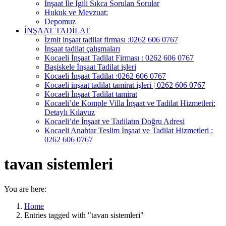
İnşaat İle İgili Sıkca Sorulan Sorular
Hukuk ve Mevzuat:
Depomuz
İNŞAAT TADİLAT
İzmit inşaat tadilat firması :0262 606 0767
İnşaat tadilat çalışmaları
Kocaeli İnşaat Tadilat Firması : 0262 606 0767
Başiskele İnşaat Tadilat işleri
Kocaeli İnşaat Tadilat :0262 606 0767
Kocaeli inşaat tadilat tamirat işleri | 0262 606 0767
Kocaeli İnşaat Tadilat tamirat
Kocaeli’de Komple Villa İnşaat ve Tadilat Hizmetleri:
Detaylı Kılavuz
Kocaeli’de İnşaat ve Tadilatın Doğru Adresi
Kocaeli Anahtar Teslim İnşaat ve Tadilat Hizmetleri :
0262 606 0767
tavan sistemleri
You are here:
Home
Entries tagged with "tavan sistemleri"