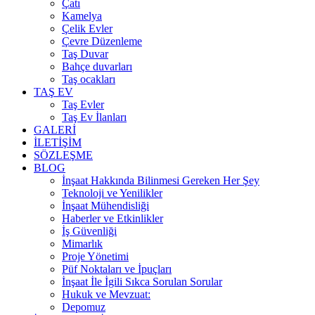
Çatı
Kamelya
Çelik Evler
Çevre Düzenleme
Taş Duvar
Bahçe duvarları
Taş ocakları
TAŞ EV
Taş Evler
Taş Ev İlanları
GALERİ
İLETİŞİM
SÖZLEŞME
BLOG
İnşaat Hakkında Bilinmesi Gereken Her Şey
Teknoloji ve Yenilikler
İnşaat Mühendisliği
Haberler ve Etkinlikler
İş Güvenliği
Mimarlık
Proje Yönetimi
Püf Noktaları ve İpuçları
İnşaat İle İgili Sıkca Sorulan Sorular
Hukuk ve Mevzuat:
Depomuz