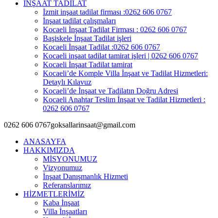
İNŞAAT TADİLAT
İzmit inşaat tadilat firması :0262 606 0767
İnşaat tadilat çalışmaları
Kocaeli İnşaat Tadilat Firması : 0262 606 0767
Başiskele İnşaat Tadilat işleri
Kocaeli İnşaat Tadilat :0262 606 0767
Kocaeli inşaat tadilat tamirat işleri | 0262 606 0767
Kocaeli İnşaat Tadilat tamirat
Kocaeli’de Komple Villa İnşaat ve Tadilat Hizmetleri:
Detaylı Kılavuz
Kocaeli’de İnşaat ve Tadilatın Doğru Adresi
Kocaeli Anahtar Teslim İnşaat ve Tadilat Hizmetleri :
0262 606 0767
0262 606 0767
goksallarinsaat@gmail.com
ANASAYFA
HAKKIMIZDA
MİSYONUMUZ
Vizyonumuz
İnşaat Danışmanlık Hizmeti
Referanslarımız
HİZMETLERİMİZ
Kaba İnşaat
Villa İnşaatları