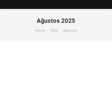
Ağustos 2025
You are here:
Home
2025
Ağustos