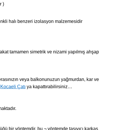
 )
nkli halı benzeri izolasyon malzemesidir
n fakat tamamen simetrik ve nizami yapılmış ahşap
Terasınızın veya balkonunuzun yağmurdan, kar ve
a
Kocaeli Çatı
ya kapattırabilirsiniz…
aktadır.
ğü bir yöntemdir, bu ¬ yöntemde taşıyıcı karkas