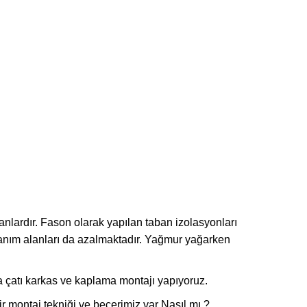
nlardır. Fason olarak yapılan taban izolasyonları
lanım alanları da azalmaktadır. Yağmur yağarken
 çatı karkas ve kaplama montajı yapıyoruz.
ir montaj tekniği ve becerimiz var Nasıl mı ?