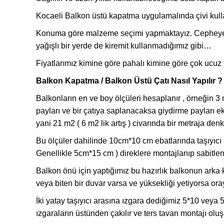
Kocaeli Balkon üstü kapatma uygulamalında çivi kull
Konuma göre malzeme seçimi yapmaktayız. Cepheye ve
yağışlı bir yerde de kiremit kullanmadığımız gibi…
Fiyatlarımız kimine göre pahalı kimine göre çok ucuz b
Balkon Kapatma / Balkon Üstü Çatı Nasıl Yapılır ?
Balkonların en ve boy ölçüleri hesaplanır , örneğin 3
payları ve bir çatıya saplanacaksa giydirme payları e
yani 21 m2 ( 6 m2 lik artış ) civarında bir metraja denk 
Bu ölçüler dahilinde 10cm*10 cm ebatlarında taşıyıcı
Genellikle 5cm*15 cm ) direklere montajlanıp sabitleni
Balkon önü için yaptığımız bu hazırlık balkonun arka kıs
veya biten bir duvar varsa ve yüksekliği yetiyorsa ora
İki yatay taşıyıcı arasına ızgara dediğimiz 5*10 veya
ızgaraların üstünden çakılır ve ters tavan montajı olu