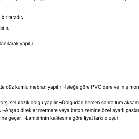
k
bir tarzdır.
ilir.
anılarak yapılır
te düz kumlu mebran yapılır ¬İsteğe göre PVC dere ve iniş monta
ı selulozik dolgu yapılır ¬Dolgudan hemen sonra tüm aksam şeff
bilir. ¬Ahşap direkler mermere veya beton zemine özel ayarlı pasl
ine geçer. ¬Lambirinin kalitesine göre fiyat farkı oluşur