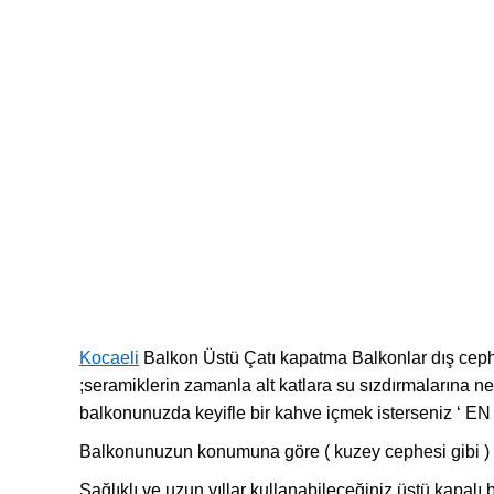
Kocaeli
Balkon Üstü Çatı kapatma Balkonlar dış cephel
;seramiklerin zamanla alt katlara su sızdırmalarına 
balkonunuzda keyifle bir kahve içmek isterseniz 
Balkonunuzun konumuna göre ( kuzey cephesi gibi ) u
Sağlıklı ve uzun yıllar kullanabileceğiniz üstü kapalı