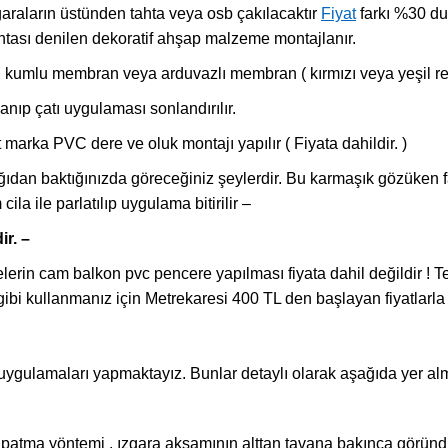
garaların üstünden tahta veya osb çakılacaktır
Fiyat
farkı %30 dur
ahtası denilen dekoratif ahşap malzeme montajlanır.
, kumlu membran veya arduvazlı membran ( kırmızı veya yeşil re
anıp çatı uygulaması sonlandırılır.
marka PVC dere ve oluk montajı yapılır ( Fiyata dahildir. )
aşağıdan baktığınızda göreceğiniz şeylerdir. Bu karmaşık gözüke
la ile parlatılıp uygulama bitirilir –
ir. –
rin cam balkon pvc pencere yapılması fiyata dahil değildir ! 
gibi kullanmanız için Metrekaresi 400 TL den başlayan fiyatlarl
uygulamaları yapmaktayız. Bunlar detaylı olarak aşağıda yer alm
patma yöntemi , ızgara aksamının alttan tavana bakınca göründü