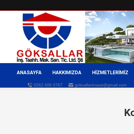
ANASAYFA
HAKKIMIZDA
HİZMETLERİMİZ
0262 606 0767
goksallarinsaat@gmail.com
Ko