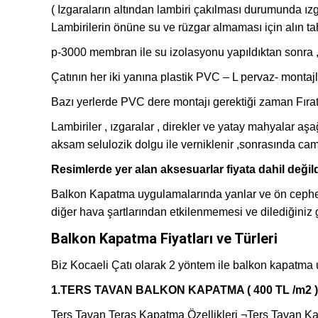
( Izgaraların altından lambiri çakılması durumunda ız
Lambirilerin önüne su ve rüzgar almaması için alın t
p-3000 membran ile su izolasyonu yapıldıktan sonra 
Çatının her iki yanına plastik PVC – L pervaz- montajl
Bazı yerlerde PVC dere montajı gerektiği zaman Fırat 
Lambiriler , ızgaralar , direkler ve yatay mahyalar 
aksam selulozik dolgu ile verniklenir ,sonrasında cam ci
Resimlerde yer alan aksesuarlar fiyata dahil değild
Balkon Kapatma uygulamalarında yanlar ve ön cephele
diğer hava şartlarından etkilenmemesi ve dilediğiniz 
Balkon Kapatma Fiyatları ve Türleri
Biz Kocaeli Çatı olarak 2 yöntem ile balkon kapatma 
1.TERS TAVAN BALKON KAPATMA ( 400 TL /m2 )
Ters Tavan Teras Kapatma Özellikleri ¬Ters Tavan Ka