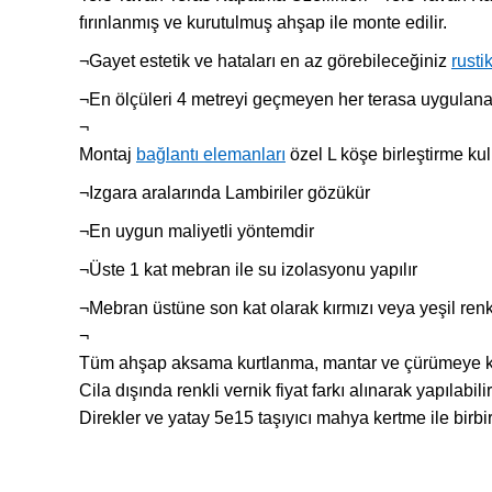
fırınlanmış ve kurutulmuş ahşap ile monte edilir.
¬Gayet estetik ve hataları en az görebileceğiniz
rusti
¬En ölçüleri 4 metreyi geçmeyen her terasa uygulanab
¬
Montaj
bağlantı elemanları
özel L köşe birleştirme kull
¬Izgara aralarında Lambiriler gözükür
¬En uygun maliyetli yöntemdir
¬Üste 1 kat mebran ile su izolasyonu yapılır
¬Mebran üstüne son kat olarak kırmızı veya yeşil renk
¬
Tüm ahşap aksama kurtlanma, mantar ve çürümeye karş
Cila dışında renkli vernik fiyat farkı alınarak yapıla
Direkler ve yatay 5e15 taşıyıcı mahya kertme ile birbir