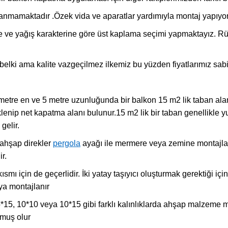
anmamaktadır .Özek vida ve aparatlar yardımıyla montaj yapıyo
 yağış karakterine göre üst kaplama seçimi yapmaktayız. Rüzga
elki ama kalite vazgeçilmez ilkemiz bu yüzden fiyatlarımız sabit 
 metre en ve 5 metre uzunluğunda bir balkon 15 m2 lik taban alan
klenip net kapatma alanı bulunur.15 m2 lik bir taban genellikle 
gelir.
 ahşap direkler
pergola
ayağı ile mermere veya zemine montajlanı
r.
mı için de geçerlidir. İki yatay taşıyıcı oluşturmak gerektiği için 
ya montajlanır
 5*15, 10*10 veya 10*15 gibi farklı kalınlıklarda ahşap malzeme m
şmuş olur