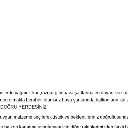
erde yağmur ,kar ,rüzgar gibi hava şartlarına en dayanıksız ala
neden olmakla beraber, olumsuz hava şartlarında balkonların kul
‘ EN DOĞRU YERDESİNİZ’
ygun malzeme seçilerek ,istek ve beklentileriniz doğrultusunda
 bir balkon kapatma uygulaması için diğer rakiplerimizden farklı b