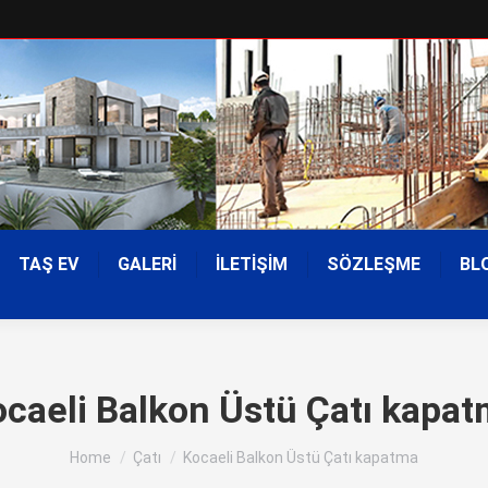
TAŞ EV
GALERİ
İLETİŞİM
SÖZLEŞME
BL
caeli Balkon Üstü Çatı kapa
You are here:
Home
Çatı
Kocaeli Balkon Üstü Çatı kapatma