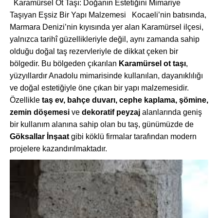
Karamürsel Ot Taşı: Doğanın Estetiğini Mimariye
Taşıyan Eşsiz Bir Yapı Malzemesi Kocaeli’nin batısında,
Marmara Denizi’nin kıyısında yer alan Karamürsel ilçesi,
yalnızca tarihî güzellikleriyle değil, aynı zamanda sahip
olduğu doğal taş rezervleriyle de dikkat çeken bir
bölgedir. Bu bölgeden çıkarılan
Karamürsel ot taşı
,
yüzyıllardır Anadolu mimarisinde kullanılan, dayanıklılığı
ve doğal estetiğiyle öne çıkan bir yapı malzemesidir.
Özellikle
taş ev, bahçe duvarı, cephe kaplama, şömine,
zemin döşemesi
ve
dekoratif peyzaj
alanlarında geniş
bir kullanım alanına sahip olan bu taş, günümüzde de
Göksallar İnşaat
gibi köklü firmalar tarafından modern
projelere kazandırılmaktadır.