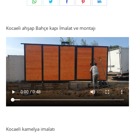
Share
Share
Share
Share
Share
on
on
on
on
on
WhatsApp
Twitter
Facebook
Pinterest
LinkedIn
Kocaeli ahşap Bahçe kapı İmalat ve montajı
Kocaeli kamelya imalatı