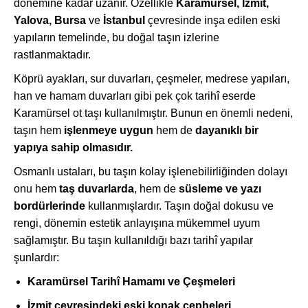
dönemine kadar uzanır. Özellikle
Karamürsel, İzmit,
Yalova, Bursa
ve
İstanbul
çevresinde inşa edilen eski
yapıların temelinde, bu doğal taşın izlerine
rastlanmaktadır.
Köprü ayakları, sur duvarları, çeşmeler, medrese yapıları,
han ve hamam duvarları gibi pek çok tarihî eserde
Karamürsel ot taşı kullanılmıştır. Bunun en önemli nedeni,
taşın hem
işlenmeye uygun
hem de
dayanıklı bir
yapıya sahip olmasıdır.
Osmanlı ustaları, bu taşın kolay işlenebilirliğinden dolayı
onu hem
taş duvarlarda
, hem de
süsleme ve yazı
bordürlerinde
kullanmışlardır. Taşın doğal dokusu ve
rengi, dönemin estetik anlayışına mükemmel uyum
sağlamıştır. Bu taşın kullanıldığı bazı tarihî yapılar
şunlardır:
Karamürsel Tarihî Hamamı ve Çeşmeleri
İzmit çevresindeki eski konak cepheleri