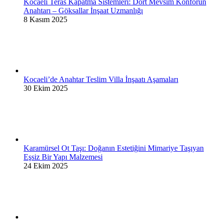
Kocaeli Teras Kapatma Sistemleri: Dört Mevsim Konforun
Anahtarı – Göksallar İnşaat Uzmanlığı
8 Kasım 2025
Kocaeli’de Anahtar Teslim Villa İnşaatı Aşamaları
30 Ekim 2025
Karamürsel Ot Taşı: Doğanın Estetiğini Mimariye Taşıyan
Eşsiz Bir Yapı Malzemesi
24 Ekim 2025