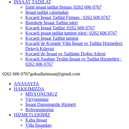
İNŞAAT TADİLAT
İzmit inşaat tadilat firması :0262 606 0767
İnşaat tadilat çalışmaları
Kocaeli İnşaat Tadilat Firması : 0262 606 0767
Başiskele İnşaat Tadilat işleri
Kocaeli İnşaat Tadilat :0262 606 0767
Kocaeli inşaat tadilat tamirat işleri | 0262 606 0767
Kocaeli İnşaat Tadilat tamirat
Kocaeli’de Komple Villa İnşaat ve Tadilat Hizmetleri:
Detaylı Kılavuz
Kocaeli’de İnşaat ve Tadilatın Doğru Adresi
Kocaeli Anahtar Teslim İnşaat ve Tadilat Hizmetleri :
0262 606 0767
0262 606 0767
goksallarinsaat@gmail.com
ANASAYFA
HAKKIMIZDA
MİSYONUMUZ
Vizyonumuz
İnşaat Danışmanlık Hizmeti
Referanslarımız
HİZMETLERİMİZ
Kaba İnşaat
Villa İnşaatları