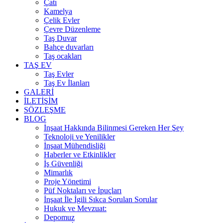
Çatı
Kamelya
Çelik Evler
Çevre Düzenleme
Taş Duvar
Bahçe duvarları
Taş ocakları
TAŞ EV
Taş Evler
Taş Ev İlanları
GALERİ
İLETİŞİM
SÖZLEŞME
BLOG
İnşaat Hakkında Bilinmesi Gereken Her Şey
Teknoloji ve Yenilikler
İnşaat Mühendisliği
Haberler ve Etkinlikler
İş Güvenliği
Mimarlık
Proje Yönetimi
Püf Noktaları ve İpuçları
İnşaat İle İgili Sıkca Sorulan Sorular
Hukuk ve Mevzuat:
Depomuz