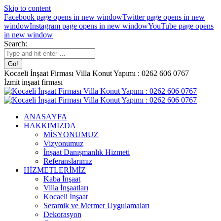
Skip to content
Facebook page opens in new window
Twitter page opens in new
window
Instagram page opens in new window
YouTube page opens
in new window
Search:
Kocaeli İnşaat Firması Villa Konut Yapımı : 0262 606 0767
İzmit inşaat firması
ANASAYFA
HAKKIMIZDA
MİSYONUMUZ
Vizyonumuz
İnşaat Danışmanlık Hizmeti
Referanslarımız
HİZMETLERİMİZ
Kaba İnşaat
Villa İnşaatları
Kocaeli İnşaat
Seramik ve Mermer Uygulamaları
Dekorasyon