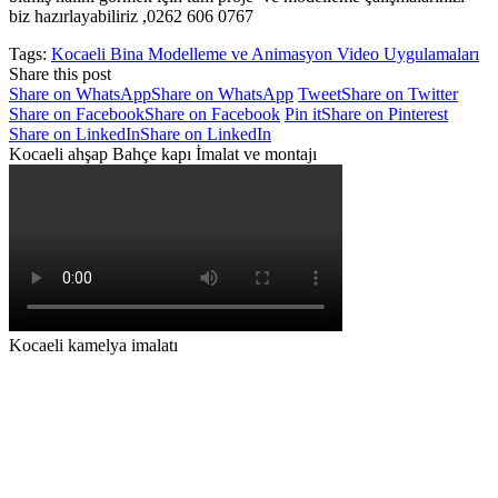
biz hazırlayabiliriz ,0262 606 0767
Tags:
Kocaeli Bina Modelleme ve Animasyon Video Uygulamaları
Share this post
Share on WhatsApp
Share on WhatsApp
Tweet
Share on Twitter
Share on Facebook
Share on Facebook
Pin it
Share on Pinterest
Share on LinkedIn
Share on LinkedIn
Kocaeli ahşap Bahçe kapı İmalat ve montajı
Kocaeli kamelya imalatı