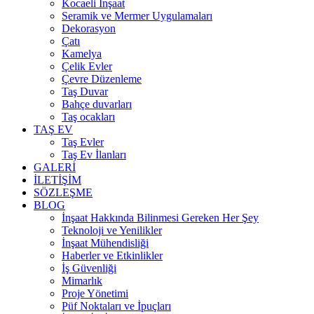
Kocaeli İnşaat
Seramik ve Mermer Uygulamaları
Dekorasyon
Çatı
Kamelya
Çelik Evler
Çevre Düzenleme
Taş Duvar
Bahçe duvarları
Taş ocakları
TAŞ EV
Taş Evler
Taş Ev İlanları
GALERİ
İLETİŞİM
SÖZLEŞME
BLOG
İnşaat Hakkında Bilinmesi Gereken Her Şey
Teknoloji ve Yenilikler
İnşaat Mühendisliği
Haberler ve Etkinlikler
İş Güvenliği
Mimarlık
Proje Yönetimi
Püf Noktaları ve İpuçları