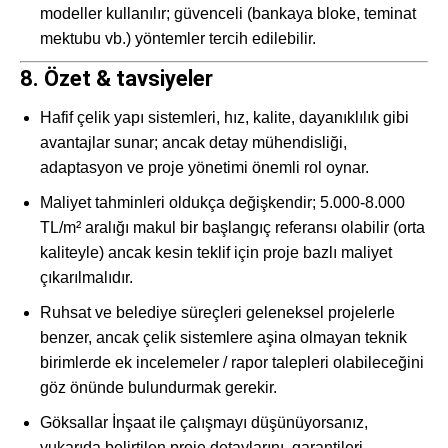
modeller kullanılır; güvenceli (bankaya bloke, teminat
mektubu vb.) yöntemler tercih edilebilir.
8. Özet & tavsiyeler
Hafif çelik yapı sistemleri, hız, kalite, dayanıklılık gibi
avantajlar sunar; ancak detay mühendisliği,
adaptasyon ve proje yönetimi önemli rol oynar.
Maliyet tahminleri oldukça değişkendir; 5.000‑8.000
TL/m² aralığı makul bir başlangıç referansı olabilir (orta
kaliteyle) ancak kesin teklif için proje bazlı maliyet
çıkarılmalıdır.
Ruhsat ve belediye süreçleri geleneksel projelerle
benzer, ancak çelik sistemlere aşina olmayan teknik
birimlerde ek incelemeler / rapor talepleri olabileceğini
göz önünde bulundurmak gerekir.
Göksallar İnşaat ile çalışmayı düşünüyorsanız,
yukarıda belirtilen proje detaylarını, garantileri,