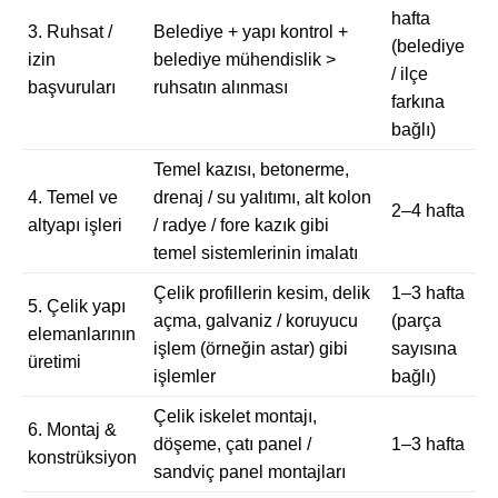
hafta
3. Ruhsat /
Belediye + yapı kontrol +
(belediye
izin
belediye mühendislik >
/ ilçe
başvuruları
ruhsatın alınması
farkına
bağlı)
Temel kazısı, betonerme,
4. Temel ve
drenaj / su yalıtımı, alt kolon
2–4 hafta
altyapı işleri
/ radye / fore kazık gibi
temel sistemlerinin imalatı
Çelik profillerin kesim, delik
1–3 hafta
5. Çelik yapı
açma, galvaniz / koruyucu
(parça
elemanlarının
işlem (örneğin astar) gibi
sayısına
üretimi
işlemler
bağlı)
Çelik iskelet montajı,
6. Montaj &
döşeme, çatı panel /
1–3 hafta
konstrüksiyon
sandviç panel montajları