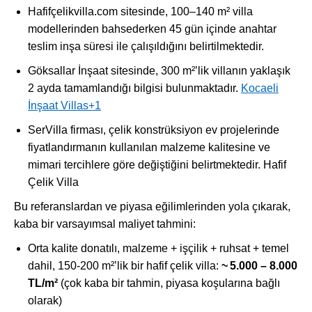
Hafifçelikvilla.com sitesinde, 100–140 m² villa
modellerinden bahsederken 45 gün içinde anahtar
teslim inşa süresi ile çalışıldığını belirtilmektedir.
Göksallar İnşaat sitesinde, 300 m²’lik villanın yaklaşık
2 ayda tamamlandığı bilgisi bulunmaktadır.
Kocaeli
İnşaat Villas
+1
SerVilla firması, çelik konstrüksiyon ev projelerinde
fiyatlandırmanın kullanılan malzeme kalitesine ve
mimari tercihlere göre değiştiğini belirtmektedir.
Hafif
Çelik Villa
Bu referanslardan ve piyasa eğilimlerinden yola çıkarak,
kaba bir varsayımsal maliyet tahmini:
Orta kalite donatılı, malzeme + işçilik + ruhsat + temel
dahil, 150‑200 m²’lik bir hafif çelik villa:
~ 5.000 – 8.000
TL/m²
(çok kaba bir tahmin, piyasa koşularına bağlı
olarak)