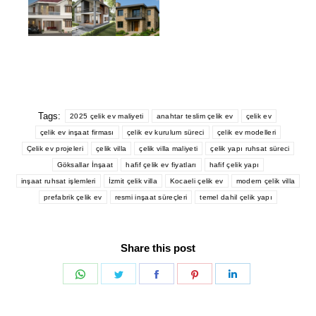
Tags:
2025 çelik ev maliyeti
anahtar teslim çelik ev
çelik ev
çelik ev inşaat firması
çelik ev kurulum süreci
çelik ev modelleri
Çelik ev projeleri
çelik villa
çelik villa maliyeti
çelik yapı ruhsat süreci
Göksallar İnşaat
hafif çelik ev fiyatları
hafif çelik yapı
inşaat ruhsat işlemleri
İzmit çelik villa
Kocaeli çelik ev
modern çelik villa
prefabrik çelik ev
resmi inşaat süreçleri
temel dahil çelik yapı
Share this post
Share
Share
Share
Share
Share
on
on
on
on
on