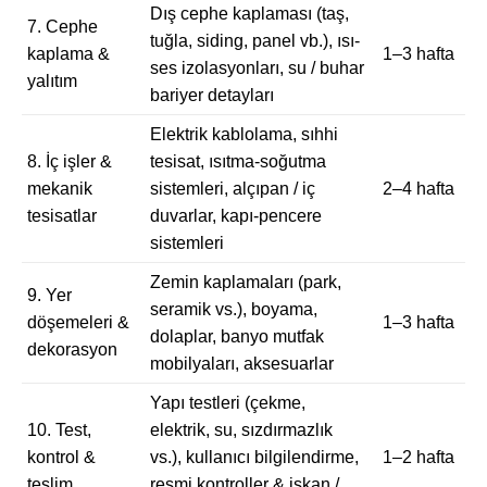
Dış cephe kaplaması (taş,
7. Cephe
tuğla, siding, panel vb.), ısı-
kaplama &
1–3 hafta
ses izolasyonları, su / buhar
yalıtım
bariyer detayları
Elektrik kablolama, sıhhi
8. İç işler &
tesisat, ısıtma-soğutma
mekanik
sistemleri, alçıpan / iç
2–4 hafta
tesisatlar
duvarlar, kapı-pencere
sistemleri
Zemin kaplamaları (park,
9. Yer
seramik vs.), boyama,
döşemeleri &
1–3 hafta
dolaplar, banyo mutfak
dekorasyon
mobilyaları, aksesuarlar
Yapı testleri (çekme,
10. Test,
elektrik, su, sızdırmazlık
kontrol &
vs.), kullanıcı bilgilendirme,
1–2 hafta
teslim
resmi kontroller & iskan /