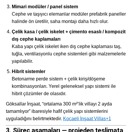
Mimari modüler / panel sistem
Cephe ve taşıyıcı elemanlar modüler prefabrik paneller
halinde ön üretilir, saha montajı daha hızlı olur.
Çelik kasa / çelik iskelet + çimento esaslı / kompozit
dış cephe kaplamaları
Kaba yapı çelik iskelet iken dış cephe kaplaması taş,
tuğla, ventilasyonlu cephe sistemleri gibi malzemelerle
yapılabilir.
Hibrit sistemler
Betonarme perde sistem + çelik kiriş/döşeme
kombinasyonları. Yerel geleneksel yapı sistemi ile
hibrit çözümler de olasıdır.
Göksallar İnşaat, “ortalama 300 m²’lik villayı 2 ayda
tamamlıyor” ibaresiyle hafif çelik yapı sistemlerini
uyguladığını belirtmektedir.
Kocaeli İnşaat Villas
+1
3. Süreç aşamaları — projeden teslimata