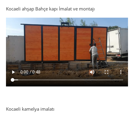
WhatsApp
Twitter
Facebook
Pinterest
LinkedIn
Kocaeli ahşap Bahçe kapı İmalat ve montajı
Kocaeli kamelya imalatı