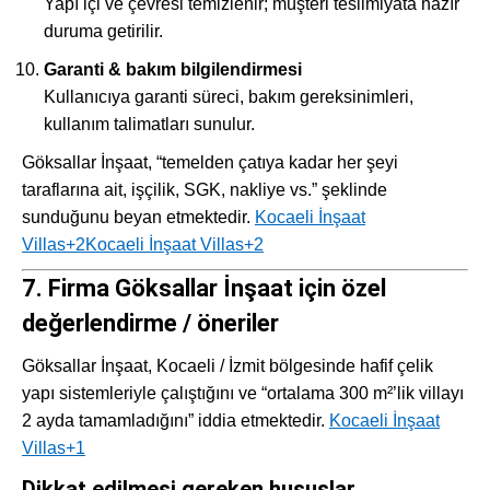
Yapı içi ve çevresi temizlenir; müşteri teslimiyata hazır
duruma getirilir.
Garanti & bakım bilgilendirmesi
Kullanıcıya garanti süreci, bakım gereksinimleri,
kullanım talimatları sunulur.
Göksallar İnşaat, “temelden çatıya kadar her şeyi
taraflarına ait, işçilik, SGK, nakliye vs.” şeklinde
sunduğunu beyan etmektedir.
Kocaeli İnşaat
Villas
+2
Kocaeli İnşaat Villas
+2
7. Firma Göksallar İnşaat için özel
değerlendirme / öneriler
Göksallar İnşaat, Kocaeli / İzmit bölgesinde hafif çelik
yapı sistemleriyle çalıştığını ve “ortalama 300 m²’lik villayı
2 ayda tamamladığını” iddia etmektedir.
Kocaeli İnşaat
Villas
+1
Dikkat edilmesi gereken hususlar