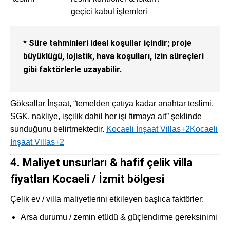
geçici kabul işlemleri
* Süre tahminleri ideal koşullar içindir; proje
büyüklüğü, lojistik, hava koşulları, izin süreçleri
gibi faktörlerle uzayabilir.
Göksallar İnşaat, “temelden çatıya kadar anahtar teslimi,
SGK, nakliye, işçilik dahil her işi firmaya ait” şeklinde
sunduğunu belirtmektedir.
Kocaeli İnşaat Villas
+2
Kocaeli
İnşaat Villas
+2
4. Maliyet unsurları & hafif çelik villa
fiyatları Kocaeli / İzmit bölgesi
Çelik ev / villa maliyetlerini etkileyen başlıca faktörler:
Arsa durumu / zemin etüdü & güçlendirme gereksinimi