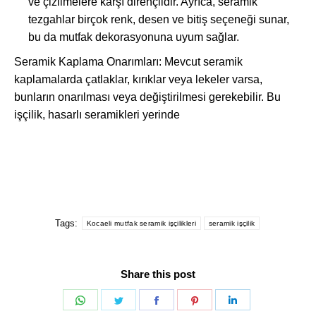
ve çizilmelere karşı dirençlidir. Ayrıca, seramik
tezgahlar birçok renk, desen ve bitiş seçeneği sunar,
bu da mutfak dekorasyonuna uyum sağlar.
Seramik Kaplama Onarımları: Mevcut seramik
kaplamalarda çatlaklar, kırıklar veya lekeler varsa,
bunların onarılması veya değiştirilmesi gerekebilir. Bu
işçilik, hasarlı seramikleri yerinde
Tags:
Kocaeli mutfak seramik işçilikleri
seramik işçilik
Share this post
Share
Share
Share
Share
Share