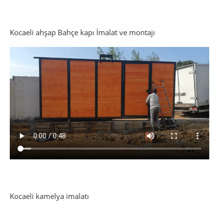
on
on
on
on
on
WhatsApp
Twitter
Facebook
Pinterest
LinkedIn
Kocaeli ahşap Bahçe kapı İmalat ve montajı
Kocaeli kamelya imalatı