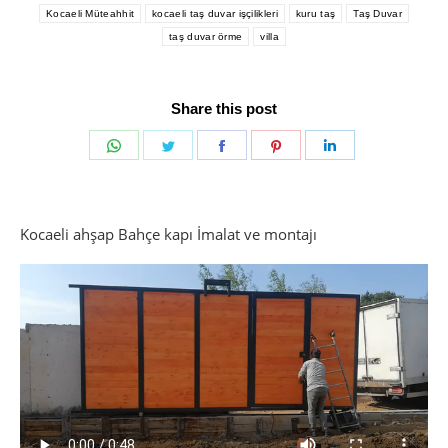
Kocaeli Müteahhit
kocaeli taş duvar işçilikleri
kuru taş
Taş Duvar
taş duvar örme
villa
Share this post
Share
Share
Share
Share
Share
on
on
on
on
on
WhatsApp
Twitter
Facebook
Pinterest
LinkedIn
Kocaeli ahşap Bahçe kapı İmalat ve montajı