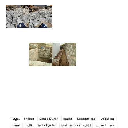
Tags:
andezit
Bahçe Duvarı
bazalt
Dekoratif Taş
Doğal Taş
granit
işçilik
işçilik fiyatları
izmit taş duvar işçiliği
Kocaeli inşaat