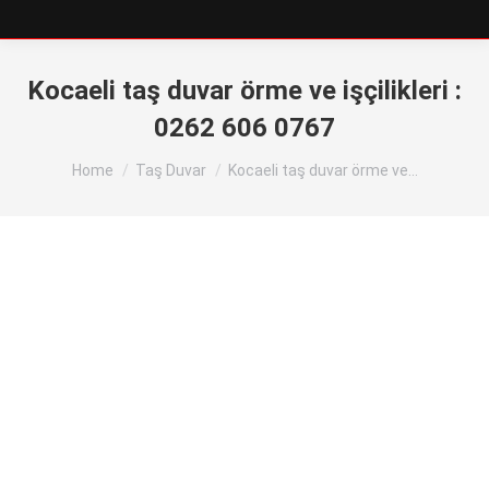
Kocaeli taş duvar örme ve işçilikleri :
0262 606 0767
You are here:
Home
Taş Duvar
Kocaeli taş duvar örme ve…