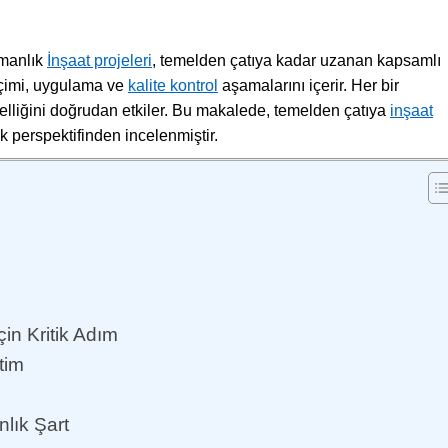
zmanlık
İnşaat projeleri
, temelden çatıya kadar uzanan kapsamlı
eçimi, uygulama ve
kalite kontrol
aşamalarını içerir. Her bir
onelliğini doğrudan etkiler. Bu makalede, temelden çatıya
inşaat
ık perspektifinden incelenmiştir.
in Kritik Adım
tim
lık Şart