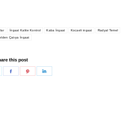
lar
İnşaat Kalite Kontrol
Kaba İnşaat
Kocaeli inşaat
Radyal Temel
lden Çatıya İnşaat
are this post
hare
Share
Share
Share
n
on
on
on
p
witter
Facebook
Pinterest
LinkedIn