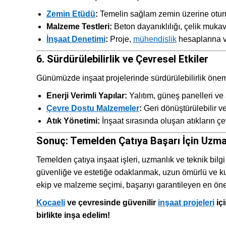
Zemin Etüdü
:
Temelin sağlam zemin üzerine oturm
Malzeme Testleri:
Beton dayanıklılığı, çelik mukave
İnşaat Denetimi
:
Proje,
mühendislik
hesaplarına v
6. Sürdürülebilirlik ve Çevresel Etkiler
Günümüzde inşaat projelerinde sürdürülebilirlik önemli 
Enerji Verimli Yapılar:
Yalıtım, güneş panelleri ve a
Çevre Dostu Malzemeler
:
Geri dönüştürülebilir ve
Atık Yönetimi:
İnşaat sırasında oluşan atıkların ç
Sonuç: Temelden Çatıya Başarı İçin Uzma
Temelden çatıya inşaat işleri, uzmanlık ve teknik bilgi
güvenliğe ve estetiğe odaklanmak, uzun ömürlü ve kul
ekip ve malzeme seçimi, başarıyı garantileyen en önem
Kocaeli
ve çevresinde güvenilir
inşaat projeleri
içi
birlikte inşa edelim!