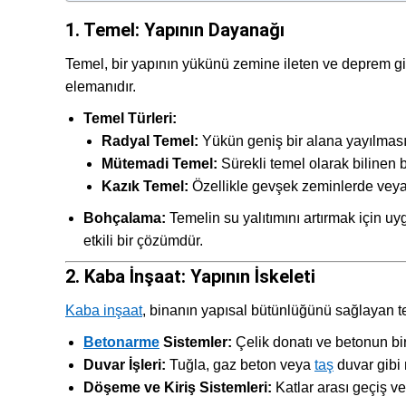
1. Temel: Yapının Dayanağı
Temel, bir yapının yükünü zemine ileten ve deprem gibi
elemanıdır.
Temel Türleri:
Radyal Temel:
Yükün geniş bir alana yayılması i
Mütemadi Temel:
Sürekli temel olarak bilinen b
Kazık Temel:
Özellikle gevşek zeminlerde veya y
Bohçalama:
Temelin su yalıtımını artırmak için uy
etkili bir çözümdür.
2. Kaba İnşaat: Yapının İskeleti
Kaba inşaat
, binanın yapısal bütünlüğünü sağlayan te
Betonarme
Sistemler:
Çelik donatı ve betonun bir 
Duvar İşleri:
Tuğla, gaz beton veya
taş
duvar gibi 
Döşeme ve Kiriş Sistemleri:
Katlar arası geçiş ve 