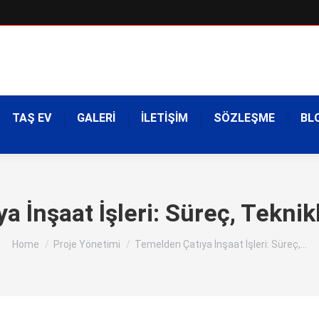
TAŞ EV
GALERİ
İLETİŞİM
SÖZLEŞME
BL
a İnşaat İşleri: Süreç, Teknik
You are here:
Home
Proje Yönetimi
Temelden Çatıya İnşaat İşleri: Süreç,…