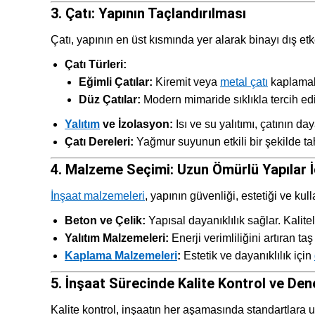
3. Çatı: Yapının Taçlandırılması
Çatı, yapının en üst kısmında yer alarak binayı dış et
Çatı Türleri:
Eğimli Çatılar:
Kiremit veya
metal çatı
kaplamalar
Düz Çatılar:
Modern mimaride sıklıkla tercih edil
Yalıtım
ve İzolasyon:
Isı ve su yalıtımı, çatının daya
Çatı Dereleri:
Yağmur suyunun etkili bir şekilde tah
4. Malzeme Seçimi: Uzun Ömürlü Yapılar İ
İnşaat malzemeleri
, yapının güvenliği, estetiği ve ku
Beton ve Çelik:
Yapısal dayanıklılık sağlar. Kalit
Yalıtım Malzemeleri:
Enerji verimliliğini artıran taş
Kaplama Malzemeleri
:
Estetik ve dayanıklılık için
5. İnşaat Sürecinde Kalite Kontrol ve De
Kalite kontrol, inşaatın her aşamasında standartlara 