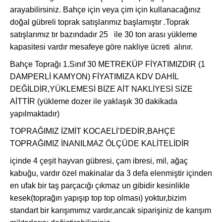
arayabilirsiniz. Bahçe için veya çim için kullanacağınız
doğal gübreli toprak satışlarımız başlamıştır .Toprak
satışlarımız tır bazındadır 25 ile 30 ton arası yükleme
kapasitesi vardır mesafeye göre nakliye ücreti alınır.
Bahçe Toprağı 1.Sınıf 30 METREKÜP FİYATIMIZDIR (1
DAMPERLİ KAMYON) FİYATIMIZA KDV DAHİL
DEĞİLDİR,YÜKLEMESİ BİZE AİT NAKLİYESİ SİZE
AİTTİR (yükleme dozer ile yaklaşık 30 dakikada
yapılmaktadır)
TOPRAĞIMIZ İZMİT KOCAELİ’DEDİR,BAHÇE
TOPRAĞIMIZ İNANILMAZ ÖLÇÜDE KALİTELİDİR
içinde 4 çeşit hayvan gübresi, çam ibresi, mil, ağaç
kabuğu, vardır özel makinalar da 3 defa elenmiştir içinden
en ufak bir taş parçacığı çıkmaz un gibidir kesinlikle
kesek(toprağın yapışıp top top olması) yoktur,bizim
standart bir karışımımız vardır,ancak siparişiniz de karışım