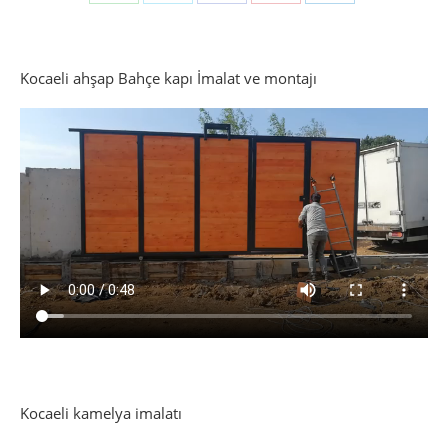
on
on
on
on
on
WhatsApp
Twitter
Facebook
Pinterest
LinkedIn
Kocaeli ahşap Bahçe kapı İmalat ve montajı
Kocaeli kamelya imalatı