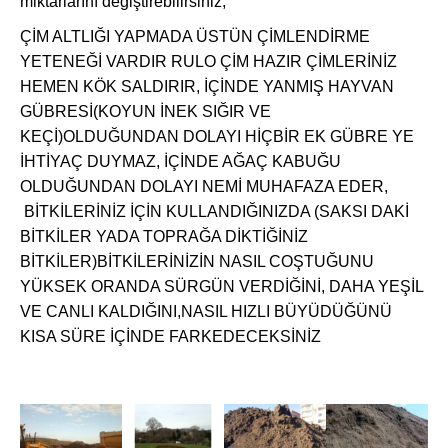
miktarlarını değiştirebilirsiniz,
ÇİM ALTLIĞI YAPMADA ÜSTÜN ÇİMLENDİRME
YETENEĞİ VARDIR RULO ÇİM HAZIR ÇİMLERİNİZ
HEMEN KÖK SALDIRIR, İÇİNDE YANMIŞ HAYVAN
GÜBRESİ(KOYUN İNEK SIĞIR VE
KEÇİ)OLDUĞUNDAN DOLAYI HİÇBİR EK GÜBRE YE
İHTİYAÇ DUYMAZ, İÇİNDE AĞAÇ KABUĞU
OLDUĞUNDAN DOLAYI NEMİ MUHAFAZA EDER,
BİTKİLERİNİZ İÇİN KULLANDIĞINIZDA (SAKSI DAKİ
BİTKİLER YADA TOPRAĞA DİKTİĞİNİZ
BİTKİLER)BİTKİLERİNİZİN NASIL COŞTUĞUNU
YÜKSEK ORANDA SÜRGÜN VERDİĞİNİ, DAHA YEŞİL
VE CANLI KALDIĞINI,NASIL HIZLI BÜYÜDÜĞÜNÜ
KISA SÜRE İÇİNDE FARKEDECEKSİNİZ