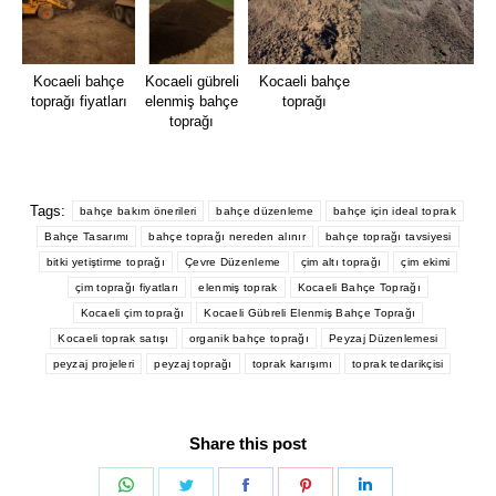
Kocaeli bahçe
Kocaeli gübreli
Kocaeli bahçe
toprağı fiyatları
elenmiş bahçe
toprağı
toprağı
Tags:
bahçe bakım önerileri
bahçe düzenleme
bahçe için ideal toprak
Bahçe Tasarımı
bahçe toprağı nereden alınır
bahçe toprağı tavsiyesi
bitki yetiştirme toprağı
Çevre Düzenleme
çim altı toprağı
çim ekimi
çim toprağı fiyatları
elenmiş toprak
Kocaeli Bahçe Toprağı
Kocaeli çim toprağı
Kocaeli Gübreli Elenmiş Bahçe Toprağı
Kocaeli toprak satışı
organik bahçe toprağı
Peyzaj Düzenlemesi
peyzaj projeleri
peyzaj toprağı
toprak karışımı
toprak tedarikçisi
Share this post
Share
Share
Share
Share
Share