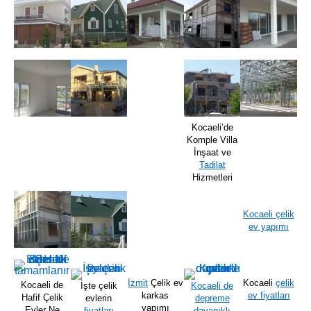
Kocaeli’de
Komple Villa
İnşaat ve
Tadilat
Hizmetleri
Kocaeli çelik
ev yapımı
İzmit
Çelik ev
Kocaeli
çelik
Kocaeli de
İşte çelik
Kocaeli de
karkas
ev fiyatları
Hafif Çelik
evlerin
depreme
yapımı
Evler Ne
fiyatları
dayanıklı