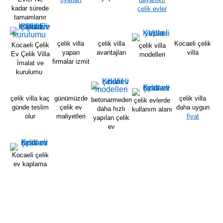
kadar sürede
çelik evler
tamamlanır
çelik villa
çelik villa
Kocaeli çelik
Kocaeli Çelik
çelik villa
yapan
avantajları
villa
Ev Çelik Villa
modelleri
firmalar izmit
İmalat ve
kurulumu
çelik villa kaç
günümüzde
çelik villa
betonarmeden
çelik evlerde
günde teslim
çelik ev
daha uygun
daha hızlı
kullanım alanı
olur
maliyetleri
fiyat
yapılan çelik
ev
Kocaeli çelik
ev kaplama