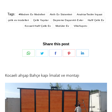
Tags:
#Modern Ev Modelleri
Akıllı Ev Sistemleri
AnahtarTeslim İnşaat
çelik ev modelleri
Çelik Yapılar
Depreme Dayanıklı Evler
Hafif Çelik Ev
Kocaeli Hafif Çelik Ev
Modüler Ev
VillaYapımı
Share this post
Share
Share
Share
Share
Share
on
on
on
on
on
WhatsApp
Twitter
Facebook
Pinterest
LinkedIn
Kocaeli ahşap Bahçe kapı İmalat ve montajı