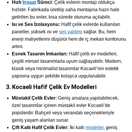
Hızlı
İnşaat
Süreci:
Çelik evlerin montajı oldukça
hızlıdır. Fabrikada üretilip saha montajına hazır hale
getirilen bu evler, kısa sürede oturuma açılabilir.
Isı ve Ses İzolasyonu:
Hafif çelik evlerde kullanılan
paneller, yüksek ısı ve
ses yalıtımı
sağlar. Bu, hem
enerji maliyetlerini düşürür hem de iç mekan konforunu
artırır.
Esnek Tasarım İmkanları:
Hafif çelik ev modelleri,
çeşitli mimari tasarımlarla uyum sağlayabilir. Modern,
klasik veya minimalist tasarımlar Kocaeli’nin estetik
yapısına uygun şekilde kolayca uygulanabilir.
3. Kocaeli Hafif Çelik Ev Modelleri
Müstakil Çelik Evler:
Geniş arsalara yapılabilecek,
özel tasarımlar içeren müstakil evler Kocaeli’de
popülerdir. Bahçeli veya verandalı seçenekleriyle
geniş yaşam alanları sunar.
Çift Katlı Hafif Çelik Evler:
İki katlı
modeller
, geniş