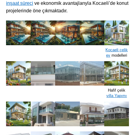
inşaat süreci
ve ekonomik avantajlarıyla Kocaeli’de konut
projelerinde öne çıkmaktadır.
Kocaeli çelik
ev
modelleri
Hafif çelik
villa Yapımı