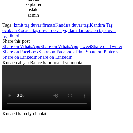
kaplama
ıslak
zemin
Tags:
İzmit taş duvar firması
Kandıra duvar taşı
Kandıra Taş
ocakları
Kocaeli taş duvar derz uygulamaları
kocaeli taş duvar
işçilikleri
Share this post
Share on WhatsApp
Share on WhatsApp
Tweet
Share on Twitter
Share on Facebook
Share on Facebook
Pin it
Share on Pinterest
Share on LinkedIn
Share on LinkedIn
Kocaeli ahşap Bahçe kapı İmalat ve montajı
Kocaeli kamelya imalatı