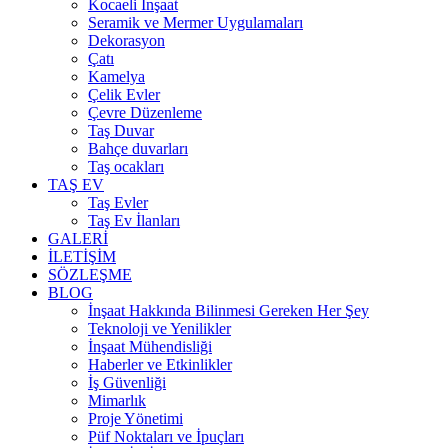
Kocaeli İnşaat
Seramik ve Mermer Uygulamaları
Dekorasyon
Çatı
Kamelya
Çelik Evler
Çevre Düzenleme
Taş Duvar
Bahçe duvarları
Taş ocakları
TAŞ EV
Taş Evler
Taş Ev İlanları
GALERİ
İLETİŞİM
SÖZLEŞME
BLOG
İnşaat Hakkında Bilinmesi Gereken Her Şey
Teknoloji ve Yenilikler
İnşaat Mühendisliği
Haberler ve Etkinlikler
İş Güvenliği
Mimarlık
Proje Yönetimi
Püf Noktaları ve İpuçları