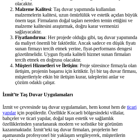
olacaktır.
Malzeme Kalitesi
: Taş duvar yapımında kullanılan
malzemelerin kalitesi, uzun ömürlülük ve estetik açıdan büyük
önem taşır. Firmaların doğal taşları nereden temin ettiğini ve
malzeme kalitesini araştırmak, doğru karar vermenizi
sağlayacaktır.
Fiyatlandırma
: Her projede olduğu gibi, taş duvar yapımında
da maliyet önemli bir faktördür. Ancak sadece en düşük fiyatı
sunan firmayı tercih etmek yerine, fiyat-performans dengesi
gözetilmelidir. Uygun fiyatla kaliteli hizmet sunan firmaları
tercih etmek en doğrusu olacaktır.
Müşteri Hizmetleri ve İletişim
: Proje süresince firmayla olan
iletişim, projenin başarısı için kritiktir. İyi bir taş duvar firması,
müşterileriyle etkin bir iletişim kurar, taleplerini anlar ve
çözüm odaklı çalışır.
İzmit’te Taş Duvar Uygulamaları
İzmit ve çevresinde taş duvar uygulamaları, hem konut hem de
ticari
yapılar
için popülerdir. Özellikle Kocaeli bölgesindeki villalar,
bahçeler ve ticari yapılar, doğal taşın estetik ve sağlamlık
özelliklerinden yararlanarak modern ve sofistike bir görünüm
kazanmaktadır. İzmit’teki taş duvar firmaları, projelerin her
aşamasında profesyonel bir yaklaşım sergileyerek, müşterilerin