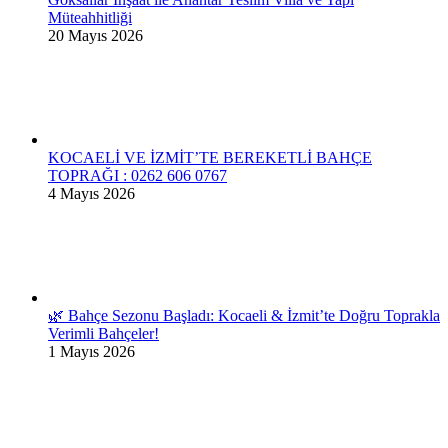
Müteahhitliği
20 Mayıs 2026
KOCAELİ VE İZMİT’TE BEREKETLİ BAHÇE
TOPRAĞI : 0262 606 0767
4 Mayıs 2026
🌿 Bahçe Sezonu Başladı: Kocaeli & İzmit’te Doğru Toprakla
Verimli Bahçeler!
1 Mayıs 2026