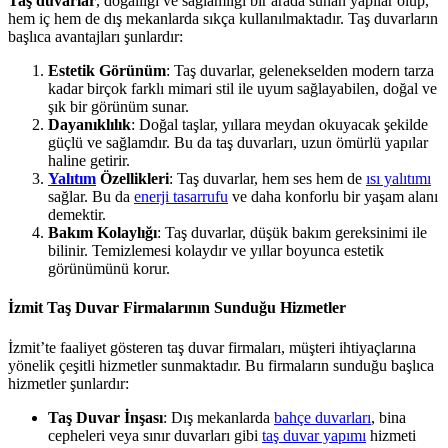
Taş duvarlar
, doğallığı ve sağlamlığı bir arada sunan yapılar olup,
hem iç hem de dış mekanlarda sıkça kullanılmaktadır. Taş duvarların
başlıca avantajları şunlardır:
Estetik Görünüm
: Taş duvarlar, gelenekselden modern tarza
kadar birçok farklı mimari stil ile uyum sağlayabilen, doğal ve
şık bir görünüm sunar.
Dayanıklılık
: Doğal taşlar, yıllara meydan okuyacak şekilde
güçlü ve sağlamdır. Bu da taş duvarları, uzun ömürlü yapılar
haline getirir.
Yalıtım
Özellikleri
: Taş duvarlar, hem ses hem de
ısı yalıtımı
sağlar. Bu da
enerji tasarrufu
ve daha konforlu bir yaşam alanı
demektir.
Bakım Kolaylığı
: Taş duvarlar, düşük bakım gereksinimi ile
bilinir. Temizlemesi kolaydır ve yıllar boyunca estetik
görünümünü korur.
İzmit Taş Duvar Firmalarının Sunduğu Hizmetler
İzmit’te faaliyet gösteren taş duvar firmaları, müşteri ihtiyaçlarına
yönelik çeşitli hizmetler sunmaktadır. Bu firmaların sunduğu başlıca
hizmetler şunlardır:
Taş Duvar İnşası
: Dış mekanlarda
bahçe duvarları
, bina
cepheleri veya sınır duvarları gibi
taş duvar yapımı
hizmeti