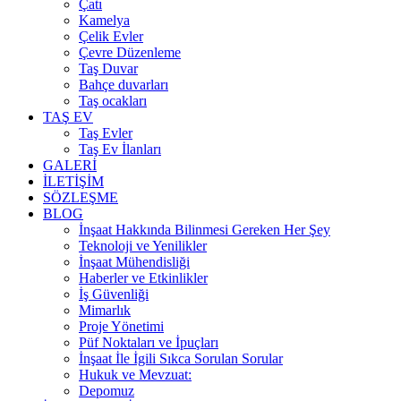
Çatı
Kamelya
Çelik Evler
Çevre Düzenleme
Taş Duvar
Bahçe duvarları
Taş ocakları
TAŞ EV
Taş Evler
Taş Ev İlanları
GALERİ
İLETİŞİM
SÖZLEŞME
BLOG
İnşaat Hakkında Bilinmesi Gereken Her Şey
Teknoloji ve Yenilikler
İnşaat Mühendisliği
Haberler ve Etkinlikler
İş Güvenliği
Mimarlık
Proje Yönetimi
Püf Noktaları ve İpuçları
İnşaat İle İgili Sıkca Sorulan Sorular
Hukuk ve Mevzuat:
Depomuz