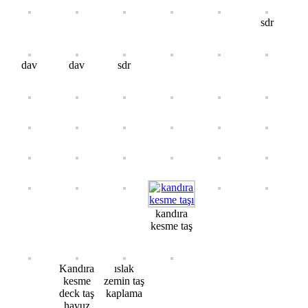
sdr
dav
dav
sdr
kandıra
kesme taş
Kandıra
ıslak
kesme
zemin taş
deck taş
kaplama
havuz