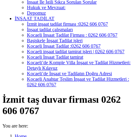
İnşaat İle İgili Sıkca Sorulan Sorular
Hukuk ve Mevzuat:
Depomuz
İNŞAAT TADİLAT
İzmit inşaat tadilat firması :0262 606 0767
İnşaat tadilat çalışmaları
Kocaeli İnşaat Tadilat Firması : 0262 606 0767
Başiskele İnşaat Tadilat işleri
Kocaeli İnşaat Tadilat :0262 606 0767
Kocaeli inşaat tadilat tamirat işleri | 0262 606 0767
Kocaeli İnşaat Tadilat tamirat
Kocaeli’de Komple Villa İnşaat ve Tadilat Hizmetleri:
Detaylı Kılavuz
Kocaeli’de İnşaat ve Tadilatın Doğru Adresi
Kocaeli Anahtar Teslim İnşaat ve Tadilat Hizmetleri :
0262 606 0767
İzmit taş duvar firması 0262
606 0767
You are here:
Home