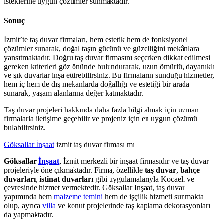
isteklerine uygun çözümler sunmaktadır.
Sonuç
İzmit’te taş duvar firmaları, hem estetik hem de fonksiyonel
çözümler sunarak, doğal taşın gücünü ve güzelliğini mekânlara
yansıtmaktadır. Doğru taş duvar firmasını seçerken dikkat edilmesi
gereken kriterleri göz önünde bulundurarak, uzun ömürlü, dayanıklı
ve şık duvarlar inşa ettirebilirsiniz. Bu firmaların sunduğu hizmetler,
hem iç hem de dış mekanlarda doğallığı ve estetiği bir arada
sunarak, yaşam alanlarına değer katmaktadır.
Taş duvar projeleri hakkında daha fazla bilgi almak için uzman
firmalarla iletişime geçebilir ve projeniz için en uygun çözümü
bulabilirsiniz.
Göksallar İnşaat
izmit taş duvar firması mı
Göksallar
İnşaat
, İzmit merkezli bir inşaat firmasıdır ve taş duvar
projeleriyle öne çıkmaktadır. Firma, özellikle
taş duvar
,
bahçe
duvarları
,
istinat duvarları
gibi uygulamalarıyla Kocaeli ve
çevresinde hizmet vermektedir. Göksallar İnşaat, taş duvar
yapımında hem
malzeme temini
hem de işçilik hizmeti sunmakta
olup, ayrıca
villa
ve konut projelerinde taş kaplama dekorasyonları
da yapmaktadır​.