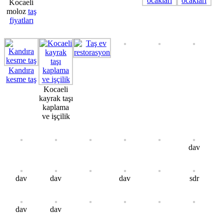
Kocaeli
moloz
taş
fiyatları
Kandıra
kesme taş
Kocaeli
kayrak taşı
kaplama
ve işçilik
dav
dav
dav
dav
sdr
dav
dav