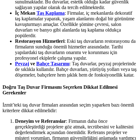
sunulmaktadır. Bu duvarlar, estetik olduğu kadar güvenlik
sağlayan yapılar olarak da tercih edilmektedir.
İç Mekan
Taş Kaplama
: Firmalar, iç mekanlarda dekoratif
taş kaplamalar yaparak, yaşam alanlarını doğal bir görünüme
kavuşturmayı amaçlar. Özellikle şömine çevresi, salon
duvarları ve banyo gibi alanlarda taş kaplama oldukça
popülerdir.
Restorasyon Hizmetleri
: Eski taş duvarların restorasyonu da
firmaların sunduğu önemli hizmetler arasındadır. Tarihi
yapılardaki taş duvarların onarımı ve korunması için
profesyonel ekiplerle çalışma yapılır.
Peyzaj
ve
Bahçe Tasarımı
: Taş duvarlar, peyzaj projelerinde
de sıklıkla kullanılır. Bahçe duvarları, yürüyüş yolları veya taş
döşemeler, bahçelere hem şıklık hem de fonksiyonellik katar.
Doğru Taş Duvar Firmasını Seçerken Dikkat Edilmesi
Gerekenler
İzmit’teki taş duvar firmaları arasından seçim yaparken bazı önemli
kriterlere dikkat edilmelidir:
Deneyim ve Referanslar
: Firmanın daha önce
gerçekleştirdiği projelere göz atmak, tecrübesini ve kalitesini
değerlendirmek açısından önemlidir. Referans projeler ve
müşteri yorumları, firmanın güvenilirliğini anlamada yardımcı