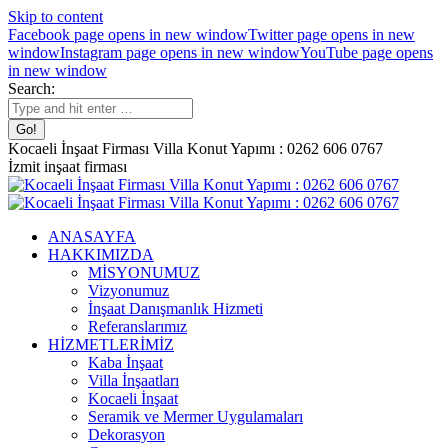
Skip to content
Facebook page opens in new window
Twitter page opens in new
window
Instagram page opens in new window
YouTube page opens
in new window
Search:
Kocaeli İnşaat Firması Villa Konut Yapımı : 0262 606 0767
İzmit inşaat firması
ANASAYFA
HAKKIMIZDA
MİSYONUMUZ
Vizyonumuz
İnşaat Danışmanlık Hizmeti
Referanslarımız
HİZMETLERİMİZ
Kaba İnşaat
Villa İnşaatları
Kocaeli İnşaat
Seramik ve Mermer Uygulamaları
Dekorasyon