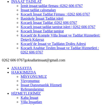
İNŞAAT TADİLAT
İzmit inşaat tadilat firması :0262 606 0767
İnşaat tadilat çalışmaları
Kocaeli İnşaat Tadilat Firması : 0262 606 0767
Başiskele İnşaat Tadilat işleri
Kocaeli İnşaat Tadilat :0262 606 0767
Kocaeli inşaat tadilat tamirat işleri | 0262 606 0767
Kocaeli İnşaat Tadilat tamirat
Kocaeli’de Komple Villa İnşaat ve Tadilat Hizmetleri:
Detaylı Kılavuz
Kocaeli’de İnşaat ve Tadilatın Doğru Adresi
Kocaeli Anahtar Teslim İnşaat ve Tadilat Hizmetleri :
0262 606 0767
0262 606 0767
goksallarinsaat@gmail.com
ANASAYFA
HAKKIMIZDA
MİSYONUMUZ
Vizyonumuz
İnşaat Danışmanlık Hizmeti
Referanslarımız
HİZMETLERİMİZ
Kaba İnşaat
Villa İnşaatları