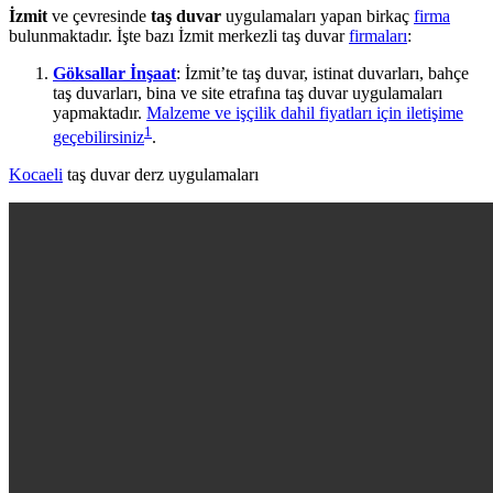
İzmit
ve çevresinde
taş duvar
uygulamaları yapan birkaç
firma
bulunmaktadır. İşte bazı İzmit merkezli taş duvar
firmaları
:
Göksallar İnşaat
: İzmit’te taş duvar, istinat duvarları, bahçe
taş duvarları, bina ve site etrafına taş duvar uygulamaları
yapmaktadır.
Malzeme ve işçilik dahil fiyatları için iletişime
1
geçebilirsiniz
.
Kocaeli
taş duvar derz uygulamaları