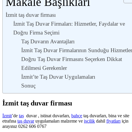
Makale Başlıkları
İzmit taş duvar firması
İzmit Taş Duvar Firmaları: Hizmetler, Faydalar ve
Doğru Firma Seçimi
Taş Duvarın Avantajları
İzmit Taş Duvar Firmalarının Sunduğu Hizmetle
Doğru Taş Duvar Firmasını Seçerken Dikkat
Edilmesi Gerekenler
İzmit’te Taş Duvar Uygulamaları
Sonuç
İzmit taş duvar firması
İzmit
’de
taş
duvar , istinat duvarları,
bahçe
taş duvarları, bina ve site
etrafına
taş duvar
uygulamaları malzeme ve
işçilik
dahil
fiyatları
için
arayınız 0262 606 0767