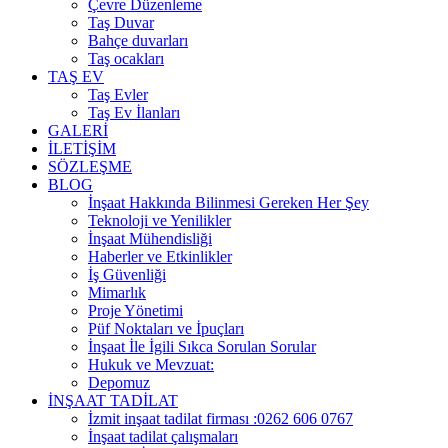
Çevre Düzenleme
Taş Duvar
Bahçe duvarları
Taş ocakları
TAŞ EV
Taş Evler
Taş Ev İlanları
GALERİ
İLETİŞİM
SÖZLEŞME
BLOG
İnşaat Hakkında Bilinmesi Gereken Her Şey
Teknoloji ve Yenilikler
İnşaat Mühendisliği
Haberler ve Etkinlikler
İş Güvenliği
Mimarlık
Proje Yönetimi
Püf Noktaları ve İpuçları
İnşaat İle İgili Sıkca Sorulan Sorular
Hukuk ve Mevzuat:
Depomuz
İNŞAAT TADİLAT
İzmit inşaat tadilat firması :0262 606 0767
İnşaat tadilat çalışmaları