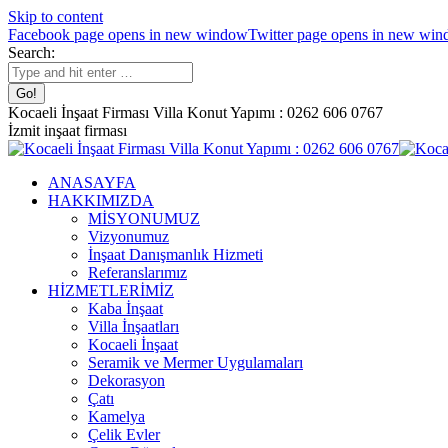
Skip to content
Facebook page opens in new window
Twitter page opens in new wi
Search:
Kocaeli İnşaat Firması Villa Konut Yapımı : 0262 606 0767
İzmit inşaat firması
ANASAYFA
HAKKIMIZDA
MİSYONUMUZ
Vizyonumuz
İnşaat Danışmanlık Hizmeti
Referanslarımız
HİZMETLERİMİZ
Kaba İnşaat
Villa İnşaatları
Kocaeli İnşaat
Seramik ve Mermer Uygulamaları
Dekorasyon
Çatı
Kamelya
Çelik Evler