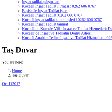
İnşaat tadilat çalışmaları
Kocaeli İnşaat Tadilat Firması : 0262 606 0767
Başiskele İnşaat Tadilat işleri
Kocaeli İnşaat Tadilat :0262 606 0767
Kocaeli inşaat tadilat tamirat işleri | 0262 606 0767
Kocaeli İnşaat Tadilat tamirat
Kocaeli’de Komple Villa İnşaat ve Tadilat Hizmetleri: De
Kocaeli’de İnşaat ve Tadilatın Doğru Adresi
Kocaeli Anahtar Teslim İnşaat ve Tadilat Hizmetleri : 0
Taş Duvar
You are here:
Home
Taş Duvar
Oca
11
2017