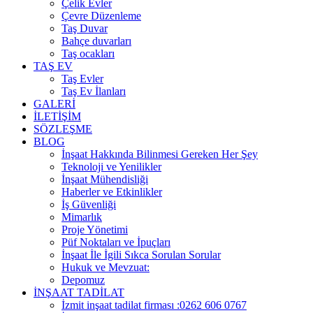
Çelik Evler
Çevre Düzenleme
Taş Duvar
Bahçe duvarları
Taş ocakları
TAŞ EV
Taş Evler
Taş Ev İlanları
GALERİ
İLETİŞİM
SÖZLEŞME
BLOG
İnşaat Hakkında Bilinmesi Gereken Her Şey
Teknoloji ve Yenilikler
İnşaat Mühendisliği
Haberler ve Etkinlikler
İş Güvenliği
Mimarlık
Proje Yönetimi
Püf Noktaları ve İpuçları
İnşaat İle İgili Sıkca Sorulan Sorular
Hukuk ve Mevzuat:
Depomuz
İNŞAAT TADİLAT
İzmit inşaat tadilat firması :0262 606 0767