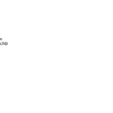
r.
çiliği