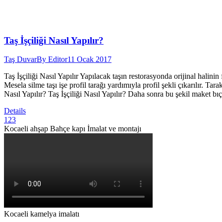
Taş İşçiliği Nasıl Yapılır?
Taş Duvar
By
Editor
11 Ocak 2017
Taş İşçiliği Nasıl Yapılır Yapılacak taşın restorasyonda orijinal halinin
Mesela silme taşı işe profil tarağı yardımıyla profil şekli çıkarılır. Tara
Nasıl Yapılır? Taş İşçiliği Nasıl Yapılır? Daha sonra bu şekil maket bıç
Details
1
2
3
Kocaeli ahşap Bahçe kapı İmalat ve montajı
Kocaeli kamelya imalatı