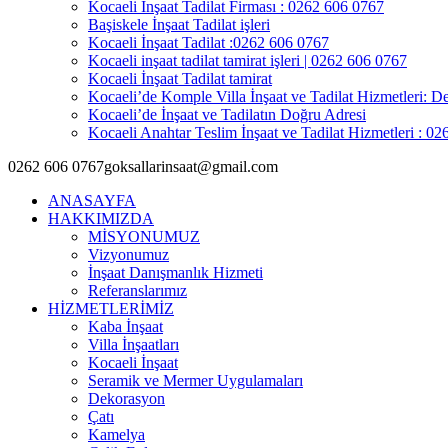
Kocaeli İnşaat Tadilat Firması : 0262 606 0767
Başiskele İnşaat Tadilat işleri
Kocaeli İnşaat Tadilat :0262 606 0767
Kocaeli inşaat tadilat tamirat işleri | 0262 606 0767
Kocaeli İnşaat Tadilat tamirat
Kocaeli’de Komple Villa İnşaat ve Tadilat Hizmetleri: De
Kocaeli’de İnşaat ve Tadilatın Doğru Adresi
Kocaeli Anahtar Teslim İnşaat ve Tadilat Hizmetleri : 0
0262 606 0767
goksallarinsaat@gmail.com
ANASAYFA
HAKKIMIZDA
MİSYONUMUZ
Vizyonumuz
İnşaat Danışmanlık Hizmeti
Referanslarımız
HİZMETLERİMİZ
Kaba İnşaat
Villa İnşaatları
Kocaeli İnşaat
Seramik ve Mermer Uygulamaları
Dekorasyon
Çatı
Kamelya