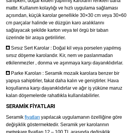
sahipken, doğal kilden yapılmış karoların renkleri daha
mattır. Kullanım kolaylığı ve hızlı uygulama sağlaması
açısından, küçük karolar genellikle 30×30 cm veya 30×60
cm parçalar halinde ve düzgün karo aralıklarını
sağlayacak şekilde karton veya tel örgü bir taban
üzerinde bir araya getirilirler.
Sırsız Sert Karolar : Doğal kil veya porselen yapılmış
sırsız döşeme karolarıdır. Kir, nem ve paslanmadan
etkilenmezler , donma ve aşınmaya karşı dayanıklıdırlar.
Parke Karoları : Seramik mozaik karolara benzer bir
yapıya sahiptirler, fakat daha kalın ve geniştirler. Hava
koşullarına karşı dayanıklıdırlar ve ağır iş yüküne maruz
kalan döşemelerde rahatlıkla kullanılabilirler.
SERAMİK FİYATLARI
Seramik
fiyatları
yapılacak uygulamanın özelliğine göre
değişiklik göstermektedir. Seramik yer karolarının
metrekare fiyatları 12 – 100 TL arasında değişiklik