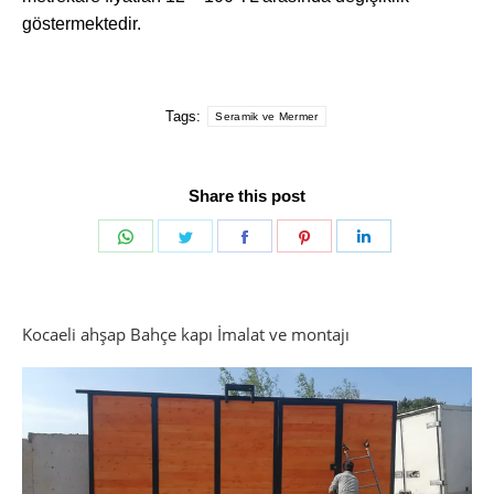
göstermektedir.
Tags:
Seramik ve Mermer
Share this post
Share
Share
Share
Share
Share
on
on
on
on
on
WhatsApp
Twitter
Facebook
Pinterest
LinkedIn
Kocaeli ahşap Bahçe kapı İmalat ve montajı